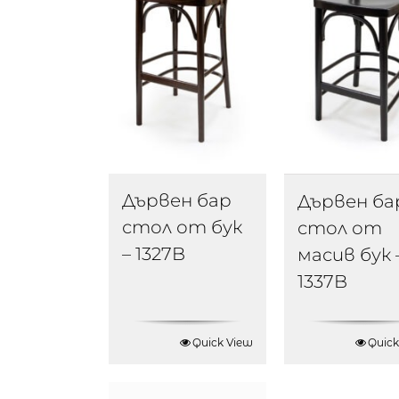
Дървен бар
Дървен ба
стол от бук
стол от
– 1327B
масив бук 
1337B
Quick View
Quick