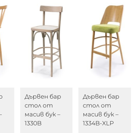
р
Дървен бар
Дървен бар
стол от
стол от
–
масив бук –
масив бук –
1330B
1334B-XLP