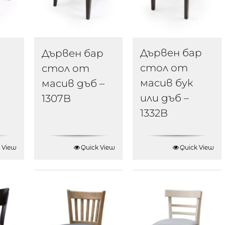
Дървен бар
Дървен бар
стол от
стол от
масив бук
масив дъб –
или дъб –
1307B
1332B
 View
Quick View
Quick View