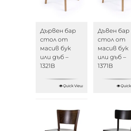
Дървен бар
Дъвен бар
стол от
стол от
масив бук
масив бук
или дъб –
или дъб –
1321B
1371B
Quick View
Quick