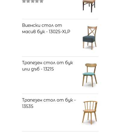
Оценено
на
5.00
от 5
Виенски стол от
масив бук - 1302S-XLP
Трапезен стол от бук
или дъб - 1321S
Трапезен стол от бук -
1353S