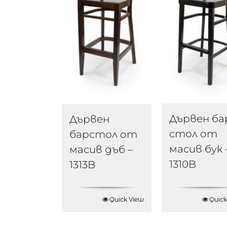
Дървен ба
Дървен
стол от
барстол от
масив бук 
масив дъб –
1310B
1313B
Quick View
Quick