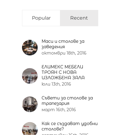
Popular
Recent
Маси и столове за
заведения
октомври 18th, 2016
ЕЛИМЕКС МЕБЕЛИ
ТРОЯН С НОВА
ИЗЛОЖБЕНА ЗАЛА
юли 13th, 2016
Съвети за столове за
трапезария
март 16th, 2016
Как се създават удобни
столове?