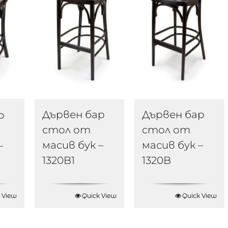
Дървен бар
Дървен бар
р
стол от
стол от
масив бук –
масив бук –
–
1320B1
1320B
 View
Quick View
Quick View