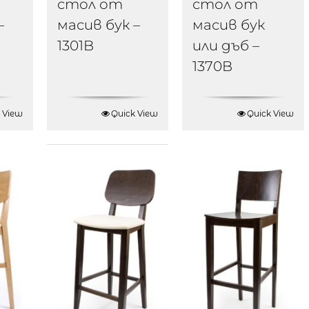
стол от
стол от
–
масив бук –
масив бук
1301B
или дъб –
1370B
 View
Quick View
Quick View