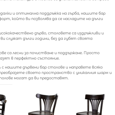
далки и оптимална поддръжка на гърба, нашите бар
орт, който ви позволява да се насладите на дълги
сококачествено дърво, столовете са издръжливи и
 ви служат дълги години, без да губят своята
ве са лесни за почистване и поддържане. Просто
пазят в перфектно състояние.
 с нашите дървени бар столове и направете всяко
 преобразете своето пространство с уникалния шарм и
толове могат да ви предоставят.