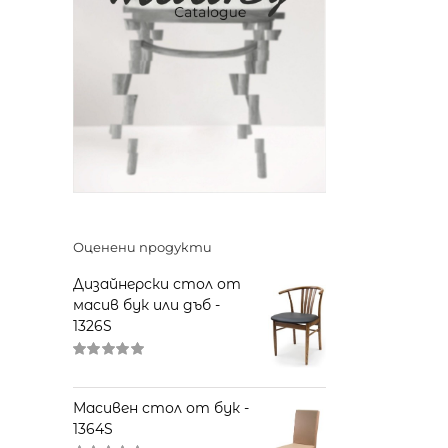
Оценени продукти
Дизайнерски стол от
масив бук или дъб -
1326S
Оценено
на
5.00
от 5
Масивен стол от бук -
1364S