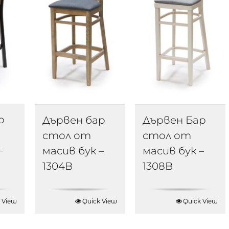
р
Дървен бар
Дървен Бар
стол от
стол от
–
масив бук –
масив бук –
1304B
1308B
 View
Quick View
Quick View