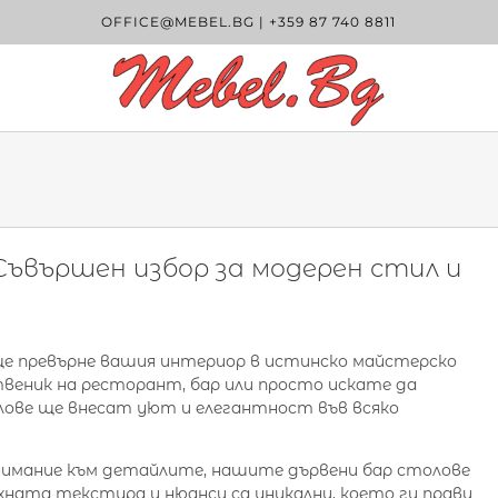
OFFICE@MEBEL.BG
|
+359 87 740 8811
Съвършен избор за модерен стил и
е превърне вашия интериор в истинско майстерско
твеник на ресторант, бар или просто искате да
ове ще внесат уют и елегантност във всяко
имание към детайлите, нашите дървени бар столове
ната текстура и нюанси са уникални, което ги прави