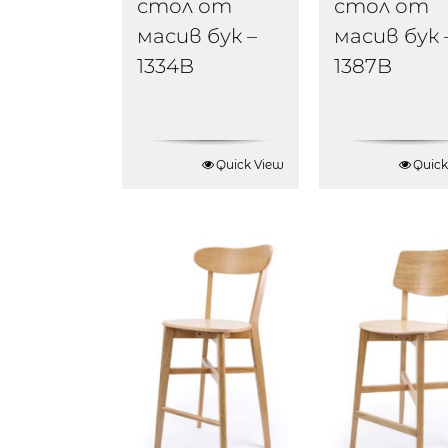
стол от
стол от
масив бук –
масив бук 
1334B
1387B
Quick View
Quick