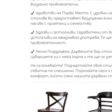
визуално привлекателни.
Удобство на Първо Място: С удобни се
столове ви предоставят безупречен комф
часове с приятели и семейство.
Здрави и Устойчиви: Изработени от ви
устойчиви на ежедневна употреба. Те ще
привлекателност.
Лесна Поддръжка: Дървените бар столо
избършете ги с мека кърпа и те ще се за
Не се колебайте! Подчертайте своя стил
събитие по-специално. Поръчайте сега и
комфорт, който само нашите дървени с