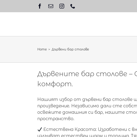
Skip
to
content
Home
Дървени бар столове
Дървените бар столове – 
комфорт.
Нашият избор от дървени бар столове щ
произведение. Независимо дали сте собс
освежите домашния си бар, нашите стол
пространство.
Естествена Красота: Изработени с вн
излъчват естествен шарм и топлина. Тях