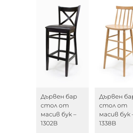
Дървен бар
Дървен ба
стол от
стол от
масив бук –
масив бук 
1302B
1338B