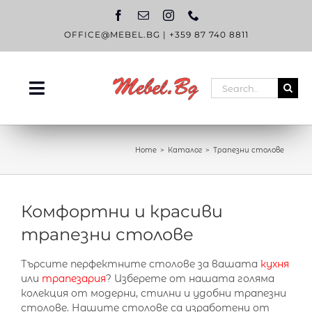
Skip
to
content
OFFICE@MEBEL.BG
|
+359 87 740 8811
Search
Toggle
for:
Navigation
НАЧАЛО
Home
Каталог
Трапезни столове
КАТАЛОГ
OUTLET
Комфортни и красиви
ЗА НАС
трапезни столове
БЛОГ
Търсите перфектните столове за вашата
кухня
или
трапезария
? Изберете от нашата голяма
КОНТАКТИ
колекция от модерни, стилни и удобни трапезни
столове. Нашите столове са изработени от