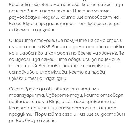
висококачествени материали, които са лесни за
почистване и поддържане. Ние предлагаме
разнообразни модели, които ще отговорят на
всеки вкус и предпочитания – от класически до
съвременни дизайни.
С нашите столове, ще получите не само стил и
елегантност във вашата домашна обстановка,
но и удобство и комфорт по време на хранене. Те
са идеални за семейните обеди или за приемане
на гости. Освен това, нашите столове са
устойчиви и издръжливи, което ги прави
изключително надеждни.
Сега е време да обновите кухнята или
трапезарията. Изберете този, който отговаря
на вашия стил и вкус, и се наслаждавайте на
красотата и функционалността на нашите
продукти. Поръчайте сега и ние ще ги доставим
до вас бързо и лесно.