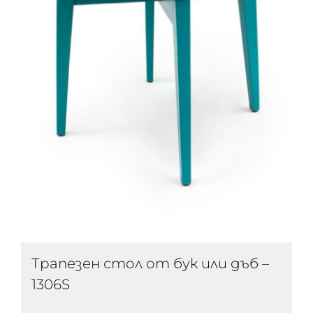
Трапезен стол от бук или дъб –
1306S