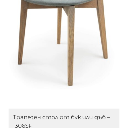
Трапезен стол от бук или дъб –
1306SP