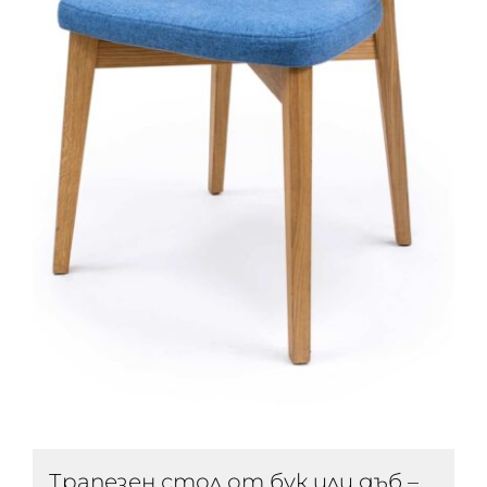
Трапезен стол от бук или дъб –