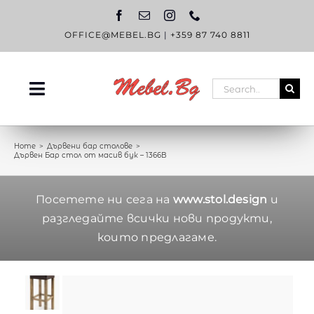
Skip
to
content
OFFICE@MEBEL.BG
|
+359 87 740 8811
Search
Toggle
for:
Navigation
НАЧАЛО
Home
Дървени бар столове
Дървен Бар стол от масив бук – 1366B
КАТАЛОГ
OUTLET
Посетете ни сега на
www.stol.design
и
разгледайте всички нови продукти,
ЗА НАС
които предлагаме.
БЛОГ
КОНТАКТИ