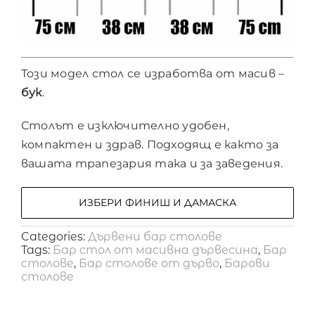
Този модел стол се изработва от масив –
бук
.
Столът е изключително удобен,
компактен и здрав. Подходящ е както за
вашата трапезария така и за заведения.
ИЗБЕРИ ФИНИШ И ДАМАСКА
Categories:
Дървени бар столове
Tags:
Бар стол от масивна дървесина
,
Бар
столове
,
Бар столове от дърво
,
Барови
столове