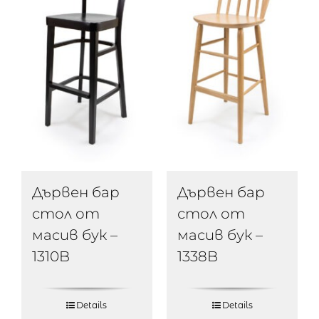
Дървен бар
Дървен бар
стол от
стол от
масив бук –
масив бук –
1310B
1338B
Details
Details