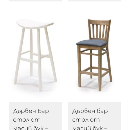
Дървен Бар
Дървен бар
стол от
стол от
масив бук –
масив бук –