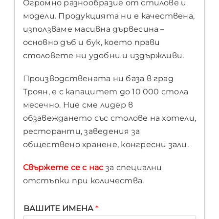
Огромно разнообразие от стилове и
модели. Продукцията ни е качествена,
използваме масивна дървесина –
основно дъб и бук, което прави
столовете ни удобни и издържливи.
Производствената ни база в град
Троян, е с капацитет до 10 000 стола
месечно. Ние сме лидер в
обзавеждането със столове на хотели,
ресторанти, заведения за
обществено хранене, конгресни зали.
Свържете се с нас
за специални
отстъпки при количества.
ВАШИТЕ ИМЕНА
*