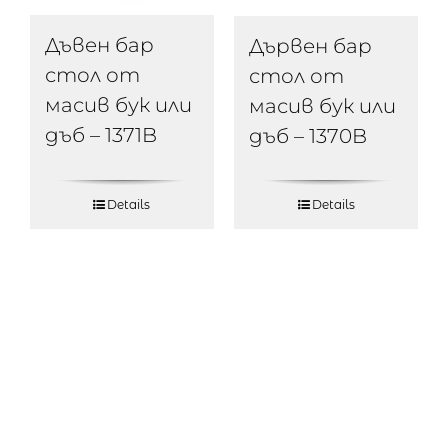
Дъвен бар
Дървен бар
стол от
стол от
масив бук или
масив бук или
дъб – 1371B
дъб – 1370B
Details
Details