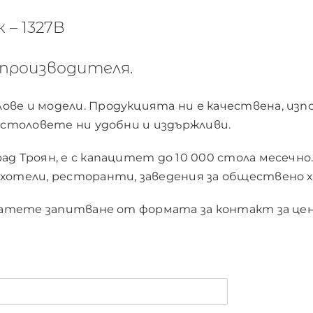
 – 1327B
производителя.
ве и модели. Продукцията ни е качествена, изпо
и столовете ни удобни и издържливи.
д Троян, е с капацитет до 10 000 стола месечно.
хотели, ресторанти, заведения за обществено хр
ратете запитване от формата за контакт за цени