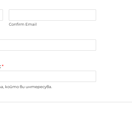
Confirm Email
:
*
, който ви интересува.