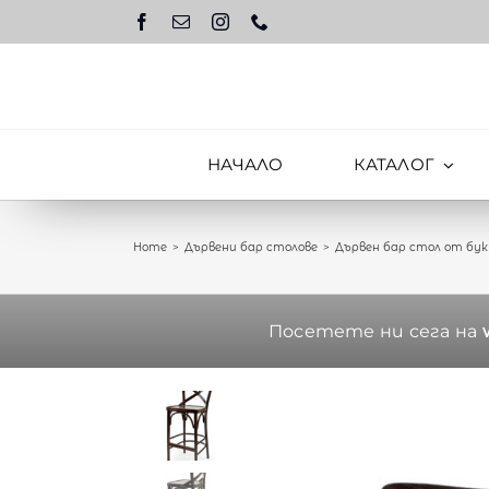
Skip
to
content
НАЧАЛО
КАТАЛОГ
Home
Дървени бар столове
Дървен бар стол от бук 
Посетете ни сега на