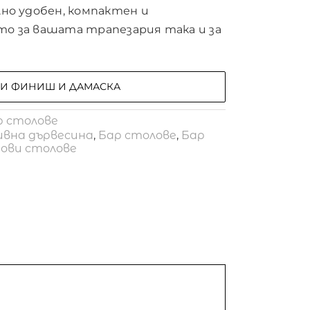
но удобен, компактен и
кто за вашата трапезария така и за
РИ ФИНИШ И ДАМАСКА
р столове
ивна дървесина
,
Бар столове
,
Бар
ови столове