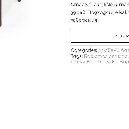
Столът е изключител
здрав. Подходящ е ка
заведения.
ИЗБЕ
Categories:
Дървени ба
Tags:
Бар стол от мас
столове от дърво
,
Бар