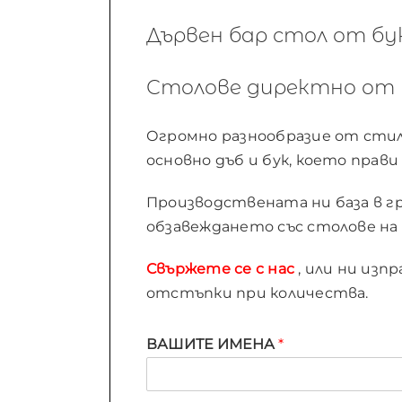
Дървен бар стол от бук
Столове директно от 
Огромно разнообразие от стило
основно дъб и бук, което прав
Производствената ни база в гра
обзавеждането със столове на 
Свържете се с нас
, или ни изп
отстъпки при количества.
ВАШИТЕ ИМЕНА
*