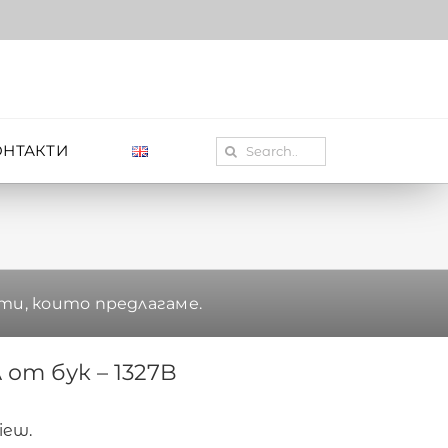
Search
ОНТАКТИ
for:
ти, които предлагаме.
 от бук – 1327B
view.