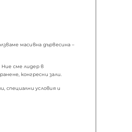
лзваме масивна дървесина –
 Ние сме лидер в
анене, конгресни зали.
, специални условия и