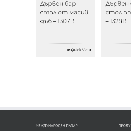
Дървен бар
Дървен 
стол от масив
стол о
дъб – 1307B
– 1328B
Quick View
МЕЖДУНАРОДЕН ПАЗАР:
ПРОДУ