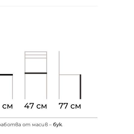
зработва от масив –
бук
.