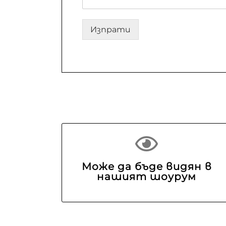
Изпрати
Може да бъде видян в
нашият шоурум