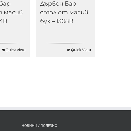
бар
Дървен Бар
т масив
стол от масив
34B
бук – 1308B
Quick View
Quick View
НОВИНИ / ПОЛЕЗНО