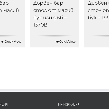
бар
Дървен бар
Дървен 
т масив
стол от масив
стол о
бук или дъб –
бук – 13
1370B
Quick View
Quick View
КЦИЯ
ИНФОРМАЦИЯ