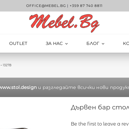
OFFICE@MEBEL.BG
|
+359 87 740 8811
OUTLET
ЗА НАС
БЛОГ
К
– 1327B
www.stol.design
и разгледайте всички нови продук
Дървен бар стол
Be the first to leave a re