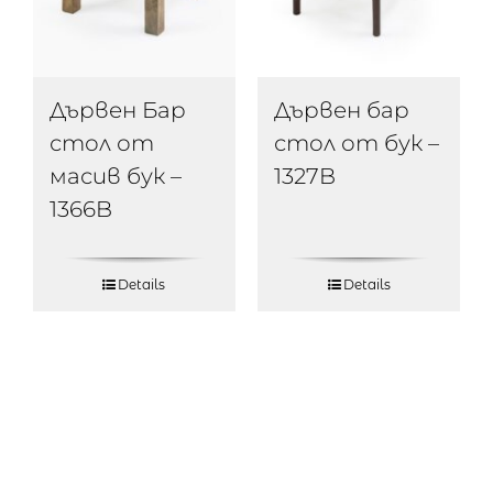
Дървен Бар
Дървен бар
стол от
стол от бук –
масив бук –
1327B
1366B
Details
Details