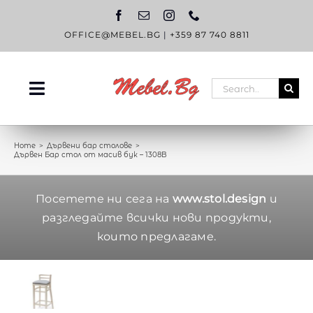
Skip
to
content
OFFICE@MEBEL.BG
|
+359 87 740 8811
Search
Toggle
for:
Navigation
НАЧАЛО
Home
Дървени бар столове
Дървен Бар стол от масив бук – 1308B
КАТАЛОГ
OUTLET
Посетете ни сега на
www.stol.design
и
разгледайте всички нови продукти,
ЗА НАС
които предлагаме.
БЛОГ
КОНТАКТИ