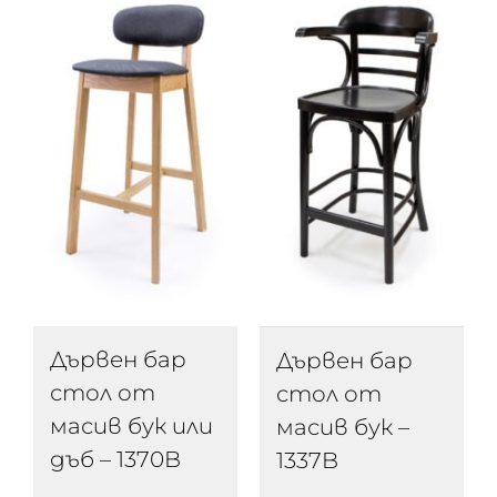
Дървен бар
Дървен бар
стол от
стол от
масив бук или
масив бук –
дъб – 1370B
1337B