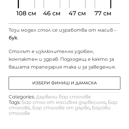
Този модел стол се изработва от масив –
бук
.
Столът е изключително удобен,
компактен и здрав. Подходящ е както за
вашата трапезария така и за заведения.
ИЗБЕРИ ФИНИШ И ДАМАСКА
Categories:
Дървени бар столове
Tags:
Бар стол от масивна дървесина
,
Бар
столове
,
Бар столове от дърво
,
Барови
столове