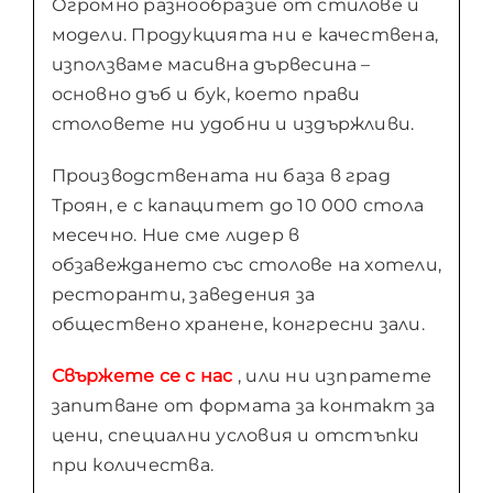
Огромно разнообразие от стилове и
модели. Продукцията ни е качествена,
използваме масивна дървесина –
основно дъб и бук, което прави
столовете ни удобни и издържливи.
Производствената ни база в град
Троян, е с капацитет до 10 000 стола
месечно. Ние сме лидер в
обзавеждането със столове на хотели,
ресторанти, заведения за
обществено хранене, конгресни зали.
Свържете се с нас
, или ни изпратете
запитване от формата за контакт за
цени, специални условия и отстъпки
при количества.