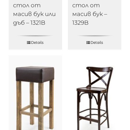
стол от
стол от
масив бук или
масив бук –
дъб – 1321B
1329B
Details
Details