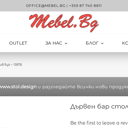
OFFICE@MEBEL.BG
|
+359 87 740 8811
OUTLET
ЗА НАС
БЛОГ
К
в бук – 1387B
www.stol.design
и разгледайте всички нови продук
Дървен бар стол
Be the first to leave a re