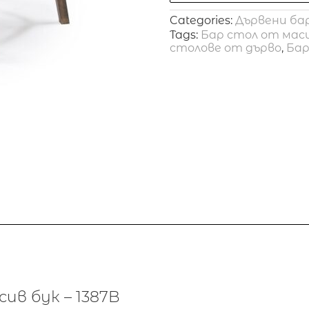
Categories:
Дървени ба
Tags:
Бар стол от мас
столове от дърво
,
Бар
ив бук – 1387B