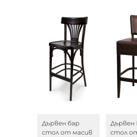
Дървен бар
Дървен 
стол от масив
стол о