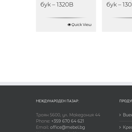
бук – 1320B
бук – 13
Quick View
МЕЖДУНАРОДЕН ПАЗАР:
ПРОДУ
Троян 5600, ул. Македония 44
Вие
Phone:
+359 670 64 621
Email:
office@mebel.bg
Кре