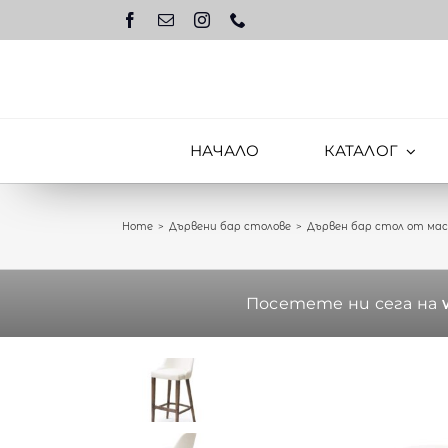
Skip
to
content
НАЧАЛО
КАТАЛОГ
Home
Дървени бар столове
Дървен бар стол от маси
Посетете ни сега на