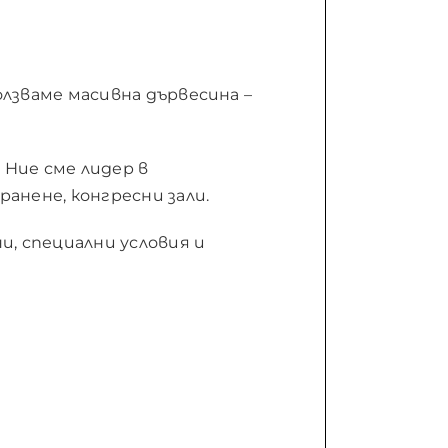
лзваме масивна дървесина –
 Ние сме лидер в
анене, конгресни зали.
, специални условия и