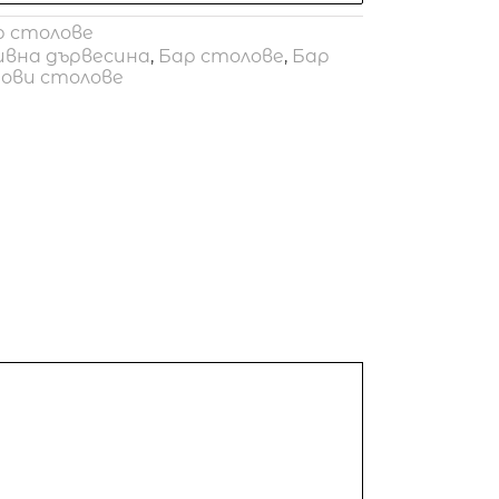
р столове
ивна дървесина
,
Бар столове
,
Бар
ови столове