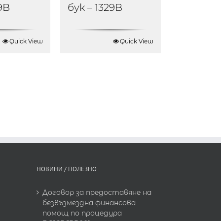
19B
бук – 1329B
Quick View
Quick View
НОВИНИ / ПОЛЕЗНО
Договор за предоставяне на
безвъзмездна финансова
помощ по процедура