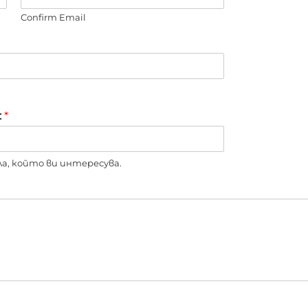
Confirm Email
:
*
, който ви интересува.