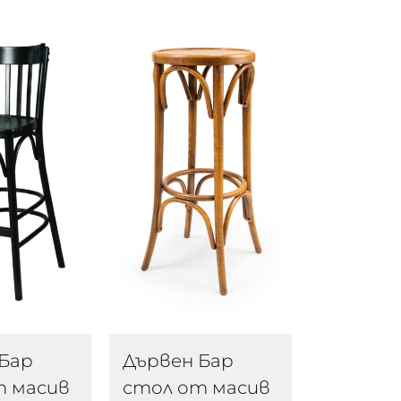
Бар
Дървен Бар
т масив
стол от масив