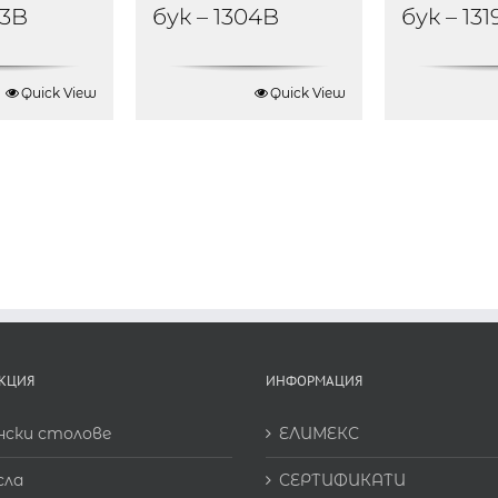
03B
бук – 1304B
бук – 13
Quick View
Quick View
КЦИЯ
ИНФОРМАЦИЯ
нски столове
ЕЛИМЕКС
сла
СЕРТИФИКАТИ