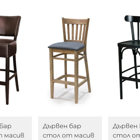
Бар
Дървен бар
Дървен 
т масив
стол от масив
стол о