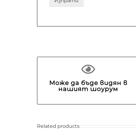
Изпрати
Може да бъде видян в
нашият шоурум
Related products