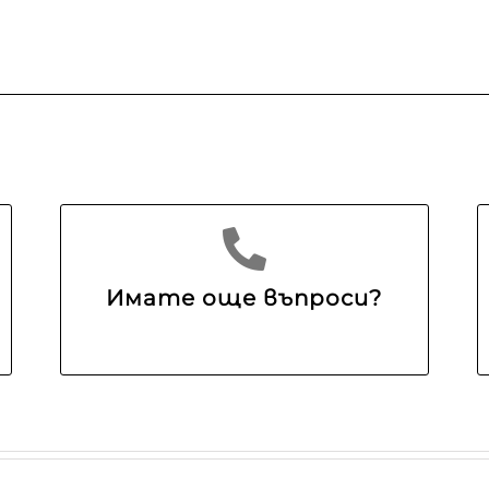
Имате още въпроси?