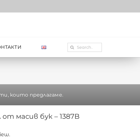
Search
ОНТАКТИ
for:
ти, които предлагаме.
 от масив бук – 1387B
view.