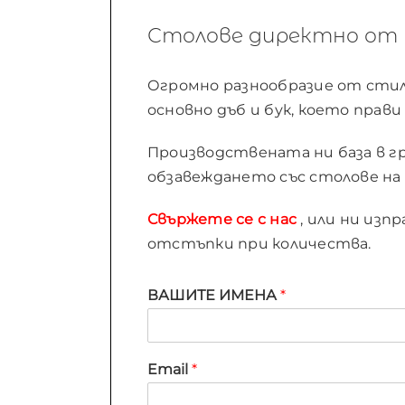
Столове директно от 
Огромно разнообразие от стило
основно дъб и бук, което прав
Производствената ни база в гра
обзавеждането със столове на 
Свържете се с нас
, или ни изп
отстъпки при количества.
ВАШИТЕ ИМЕНА
*
Email
*