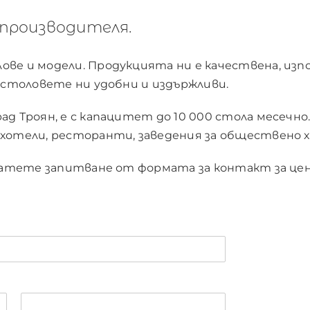
производителя.
ве и модели. Продукцията ни е качествена, изпо
и столовете ни удобни и издържливи.
д Троян, е с капацитет до 10 000 стола месечно.
хотели, ресторанти, заведения за обществено хр
ратете запитване от формата за контакт за цени