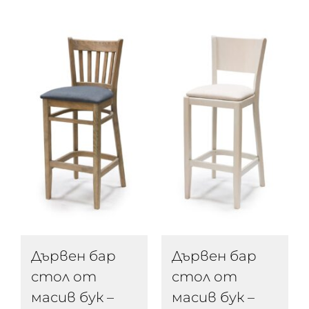
Дървен бар
Дървен бар
стол от
стол от
масив бук –
масив бук –