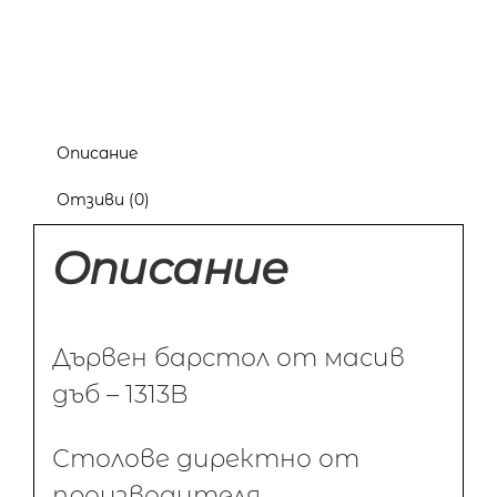
Описание
Отзиви (0)
Описание
Дървен барстол от масив
дъб – 1313B
Столове директно от
производителя.