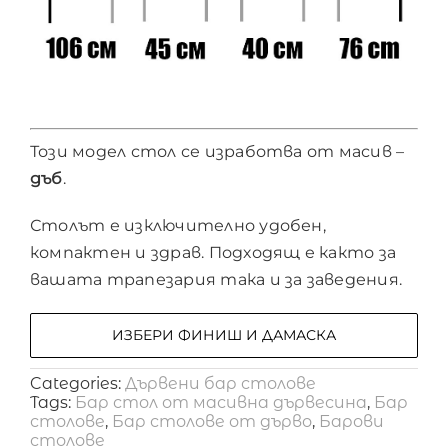
Този модел стол се изработва от масив –
дъб
.
Столът е изключително удобен,
компактен и здрав. Подходящ е както за
вашата трапезария така и за заведения.
ИЗБЕРИ ФИНИШ И ДАМАСКА
Categories:
Дървени бар столове
Tags:
Бар стол от масивна дървесина
,
Бар
столове
,
Бар столове от дърво
,
Барови
столове