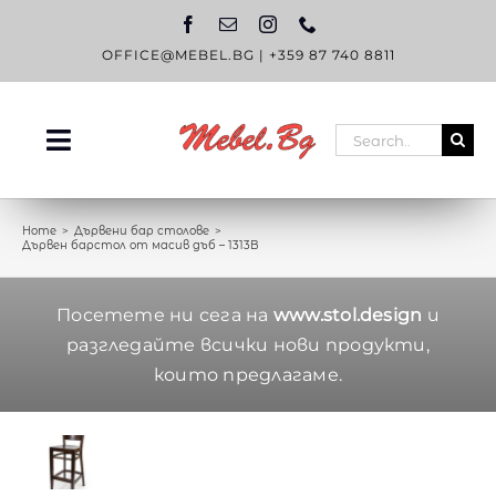
Skip
to
content
OFFICE@MEBEL.BG
|
+359 87 740 8811
Search
Toggle
for:
Navigation
НАЧАЛО
Home
Дървени бар столове
Дървен барстол от масив дъб – 1313B
КАТАЛОГ
OUTLET
Посетете ни сега на
www.stol.design
и
разгледайте всички нови продукти,
ЗА НАС
които предлагаме.
БЛОГ
КОНТАКТИ