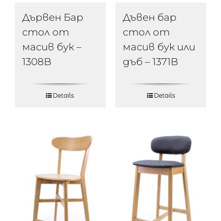
Дъвен бар
Дървен Бар
стол от
стол от
масив бук или
масив бук –
дъб – 1371B
1308B
Details
Details