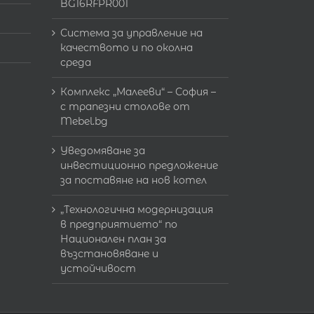
BG16RFPR001
Система за управление на
качеството и по околна
среда
Комплекс „Малееви“ – София –
с трапезни столове от
Mebel.bg
Уведомяване за
инвестиционно предложение
за поставяне на нов котел
„Технологична модернизация
в предприятието“ по
Национален план за
възстановяване и
устойчивост