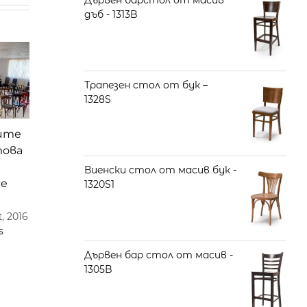
Дървен барстол от масив
дъб - 1313B
Трапезен стол от бук –
1328S
ите
това
Виенски стол от масив бук -
се
1320S1
, 2016
s
Дървен бар стол от масив -
1305B