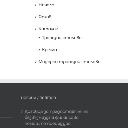
Начало
Архив
Каталог
Трапезни столове
Кресла
Модерни трапезни столове
НОВИНИ / ПОЛЕЗНО
Договор за предоставяне на
безвъзмездна финансова
помощ по процедура