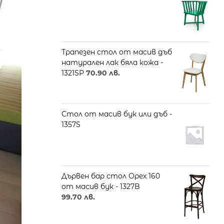
Трапезен стол от масив дъб
натурален лак бяла кожа -
1321SP
70.90
лв.
Стол от масив бук или дъб -
1357S
Дървен бар стол Орех 160
от масив бук - 1327B
99.70
лв.