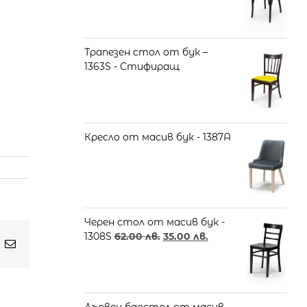
Трапезен стол от бук –
1363S - Стифиращ
Кресло от масив бук - 1387A
Черен стол от масив бук -
1308S
62.00
лв.
35.00
лв.
t
k
Email