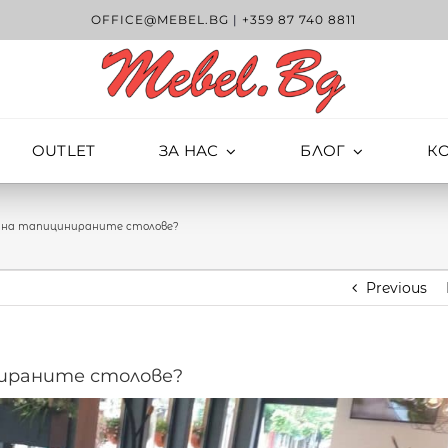
OFFICE@MEBEL.BG
|
+359 87 740 8811
OUTLET
ЗА НАС
БЛОГ
К
 на тапицинираните столове?
Previous
нираните столове?