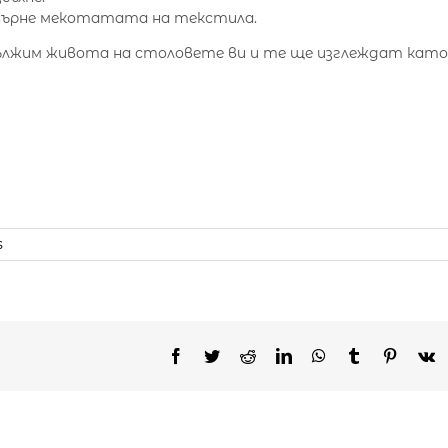
ъвърне мекотатата на текстила.
удължим живота на столовете ви и те ще изглеждат като
s
Facebook
Twitter
Reddit
LinkedIn
WhatsApp
Tumblr
Pinteres
V