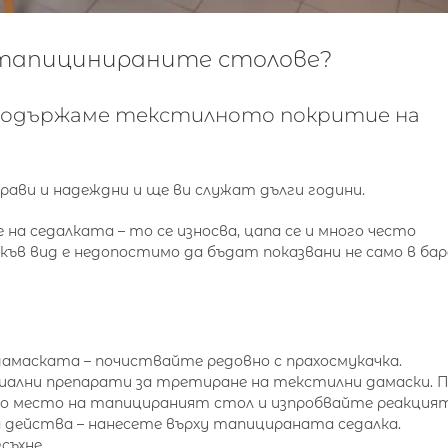
 тапицинираните столове?
а подържаме текстилното покритие на
рави и надеждни и ще ви служат дълги години.
а седалката – то се износва, цапа се и много често
ъв вид е недопостимо да бъдат показвани не само в бар
амаската – почиствайте редовно с прахосмукачка.
циални препарати за третиране на текстилни дамаски. 
 место на тапицираният стол и изпробвайте реакция
а действа – нанесете върху тапицираната седалка.
съхне.