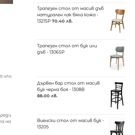
Трапезен стол от масив дъб
натурален лак бяла кожа -
1321SP
70.40
лв.
Трапезен стол от бук или
дъб - 1306SP
а или
Дървен бар стол от масив
бук черна боя - 1308B
88.00
лв.
Преди
Виенски стол от масив бук -
та на
1320S