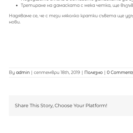
Третиране на дамаската с мека четка, ще въз
Надяваме се, че с тези няколко кратки съвета ще 
нови.
By
admin
|
септември 18th, 2019
|
Полезно
|
0 Comment
Share This Story, Choose Your Platform!