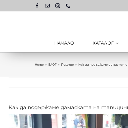
Skip
to
content
НАЧАЛО
КАТАЛОГ
Home
БЛОГ
Полезно
Как да подържаме дамаската
Как да подържаме дамаската на тапици
View
Larger