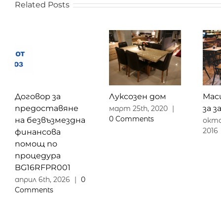
Related Posts
Договор за
Луксозен дом
Мас
предоставяне
за 
март 25th, 2020
|
0 Comments
на безвъзмездна
окто
2016
финансова
помощ по
процедура
BG16RFPR001
април 6th, 2026
|
0
Comments