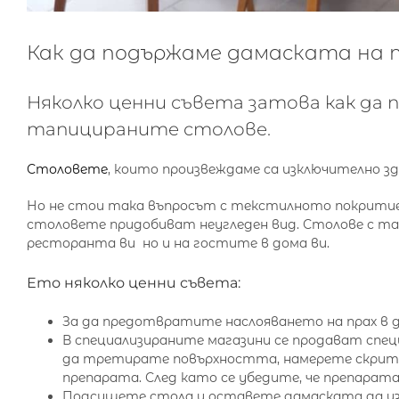
Как да подържаме дамаската на
Няколко ценни съвета затова как д
тапицираните столове.
Столовете
, които произвеждаме са изключително зд
Но не стои така въпросът с текстилното покритие н
столовете придобиват неугледен вид. Столове с так
ресторанта ви но и на гостите в дома ви.
Ето няколко ценни съвета:
За да предотвратите наслояването на прах в д
В специализираните магазини се продават спе
да третирате повърхността, намерете скрито
препарата. След като се убедите, че препарат
Подсушете стола и оставете дамаската да из