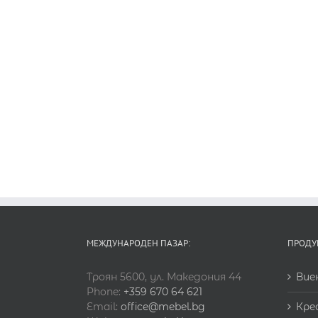
МЕЖДУНАРОДЕН ПАЗАР:
ПРОДУ
Троян 5600, ул. Македония 44
Вие
Phone:
+359 670 64 621
Email:
office@mebel.bg
Кре