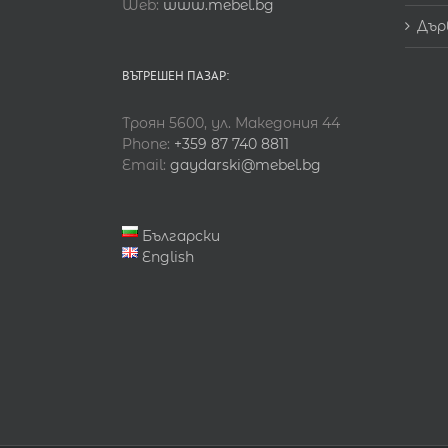
Web:
www.mebel.bg
Дър
ВЪТРЕШЕН ПАЗАР:
Троян 5600, ул. Македония 44
Phone:
+359 87 740 8811
Email:
gaydarski@mebel.bg
Български
English