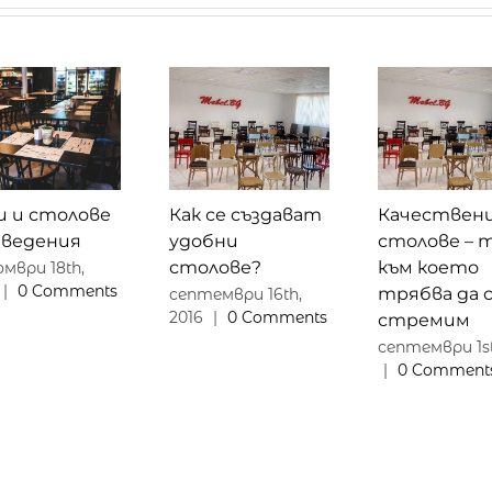
и и столове
Как се създават
Качествен
заведения
удобни
столове – 
столове?
към което
мври 18th,
|
0 Comments
трябва да 
септември 16th,
2016
|
0 Comments
стремим
септември 1st
|
0 Comment