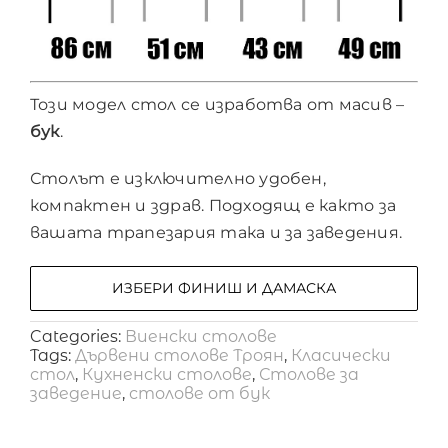
Този модел стол се изработва от масив –
бук
.
Столът е изключително удобен,
компактен и здрав. Подходящ е както за
вашата трапезария така и за заведения.
ИЗБЕРИ ФИНИШ И ДАМАСКА
Categories:
Виенски столове
Tags:
Дървени столове Троян
,
Класически
стол
,
Кухненски столове
,
Столове за
заведение
,
столове от бук