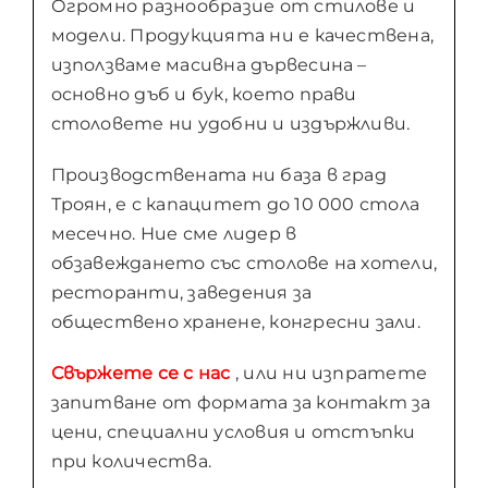
Огромно разнообразие от стилове и
модели. Продукцията ни е качествена,
използваме масивна дървесина –
основно дъб и бук, което прави
столовете ни удобни и издържливи.
Производствената ни база в град
Троян, е с капацитет до 10 000 стола
месечно. Ние сме лидер в
обзавеждането със столове на хотели,
ресторанти, заведения за
обществено хранене, конгресни зали.
Свържете се с нас
, или ни изпратете
запитване от формата за контакт за
цени, специални условия и отстъпки
при количества.