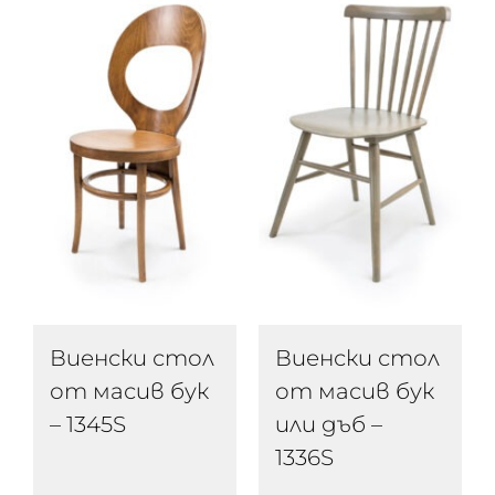
Виенски стол
Виенски стол
от масив бук
от масив бук
– 1345S
или дъб –
1336S