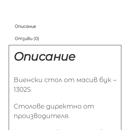
Описание
Отзиви (0)
Описание
Виенски стол от масив бук –
1302S
Столове директно от
производителя.