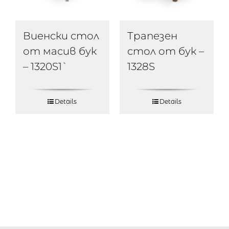
Виенски стол
Трапезен
от масив бук
стол от бук –
– 1320S1`
1328S
Details
Details