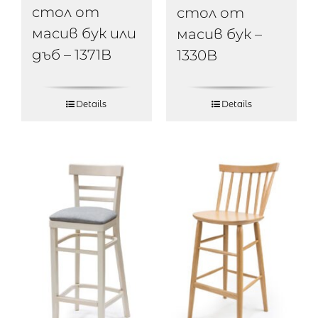
стол от
стол от
масив бук или
масив бук –
дъб – 1371B
1330B
Details
Details