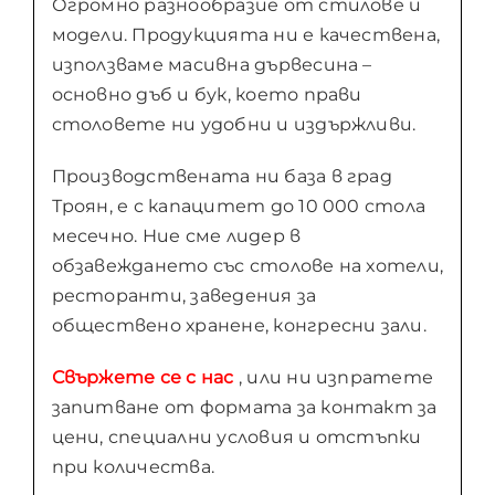
Огромно разнообразие от стилове и
модели. Продукцията ни е качествена,
използваме масивна дървесина –
основно дъб и бук, което прави
столовете ни удобни и издържливи.
Производствената ни база в град
Троян, е с капацитет до 10 000 стола
месечно. Ние сме лидер в
обзавеждането със столове на хотели,
ресторанти, заведения за
обществено хранене, конгресни зали.
Свържете се с нас
, или ни изпратете
запитване от формата за контакт за
цени, специални условия и отстъпки
при количества.