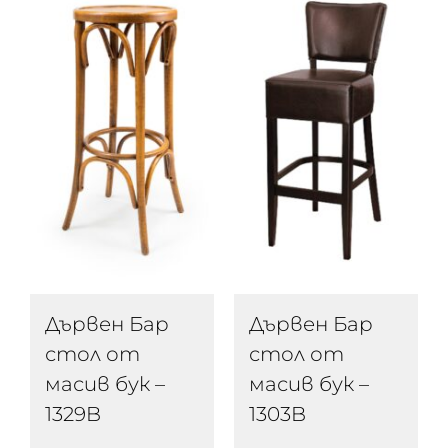
Дървен Бар
Дървен Бар
стол от
стол от
масив бук –
масив бук –
1329B
1303B