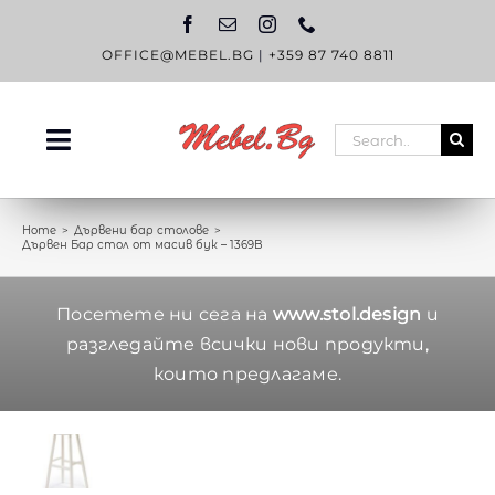
Skip
to
content
OFFICE@MEBEL.BG
|
+359 87 740 8811
Search
Toggle
for:
Navigation
НАЧАЛО
Home
Дървени бар столове
Дървен Бар стол от масив бук – 1369B
КАТАЛОГ
OUTLET
Посетете ни сега на
www.stol.design
и
разгледайте всички нови продукти,
ЗА НАС
които предлагаме.
БЛОГ
КОНТАКТИ