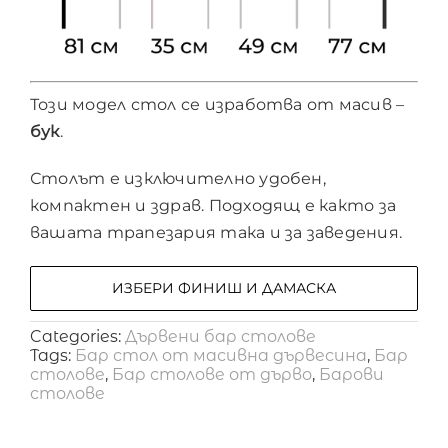
Този модел стол се изработва от масив –
бук
.
Столът е изключително удобен,
компактен и здрав. Подходящ е както за
вашата трапезария така и за заведения.
ИЗБЕРИ ФИНИШ И ДАМАСКА
Categories:
Дървени бар столове
Tags:
Бар стол от масивна дървесина
,
Бар
столове
,
Бар столове от дърво
,
Барови
столове