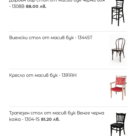
Дървен бар стол от масив бук черна боя
- 1308B
88.00
лв.
Виенски стол от масив бук - 1344ST
Кресло от масив бук - 1391AH
Трапезен стол от масив бук Венге черна
кожа - 1304-1S
81.20
лв.