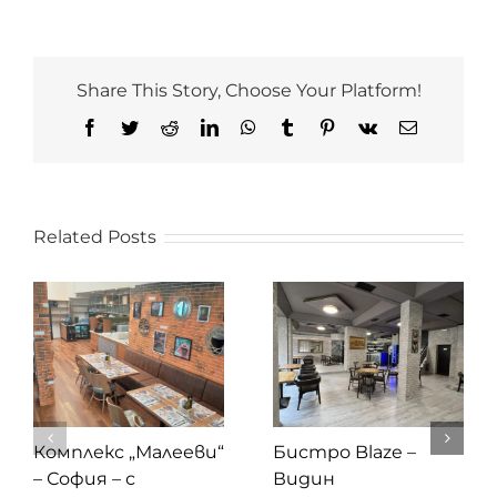
Share This Story, Choose Your Platform!
Facebook
Twitter
Reddit
LinkedIn
WhatsApp
Tumblr
Pinterest
Vk
Email
Related Posts
Комплекс „Малееви“
Бистро Blaze –
– София – с
Видин