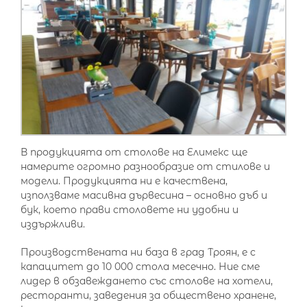
В продукцията от столове на Елимекс ще
намерите огромно разнообразие от стилове и
модели. Продукцията ни е качествена,
използваме масивна дървесина – основно дъб и
бук, което прави столовете ни удобни и
издържливи.
Производствената ни база в град Троян, е с
капацитет до 10 000 стола месечно. Ние сме
лидер в обзавеждането със столове на хотели,
ресторанти, заведения за обществено хранене,