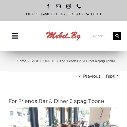
Skip
to
content
OFFICE@MEBEL.BG
|
+359 87 740 8811
Search
Toggle
for:
Navigation
НАЧАЛО
Home
БЛОГ
ОБЕКТИ
For Friends Bar & Diner в град Троян
КАТАЛОГ
Previous
Next
OUTLET
ЗА НАС
For Friends Bar & Diner в град Троян
БЛОГ
View
КОНТАКТИ
Larger
Image