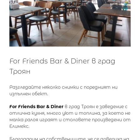
For Friends Bar & Diner в град
Троян
Разгледайте няколко снимки с поредният ни
изпълнен обект.
For Friends Bar & Diner
в град Троян е заведение с
отлична кухня, много уют и топлина, за което не
малка ралоя играят и столовете произведени от
Елимекс.
Благодарим на собствениците, че се довериха на