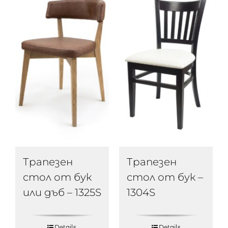
Трапезен
Трапезен
стол от бук –
стол от бук
1304S
или дъб – 1325S
Details
Details