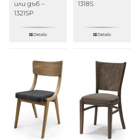
или дъб –
1318S
1321SP
Details
Details