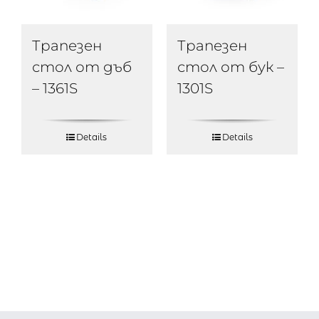
Трапезен
Трапезен
стол от дъб
стол от бук –
– 1361S
1301S
Details
Details