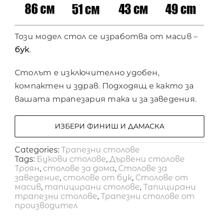
Този модел стол се изработва от масив –
бук
.
Столът е изключително удобен,
компактен и здрав. Подходящ е както за
вашата трапезария така и за заведения.
ИЗБЕРИ ФИНИШ И ДАМАСКА
Categories:
Трапезни столове
Tags:
Букови столове
,
Дървени столове
Троян
,
столове за дома
,
Столове за
заведение
,
столове от бук
,
Столове от
масив
,
тапицирани столове
,
Тапицирани
трапезни столове
,
Трапезни столове от
производител