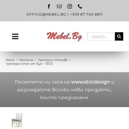
Skip
to
content
OFFICE@MEBEL.BG
|
+359 87 740 8811
Search
Toggle
for:
Navigation
НАЧАЛО
Home
Каталог
Трапезни столове
Трапезен стол от бук – 1312S
КАТАЛОГ
OUTLET
Посетете ни сега на
www.stol.design
и
разгледайте всички нови продукти,
ЗА НАС
които предлагаме.
БЛОГ
КОНТАКТИ