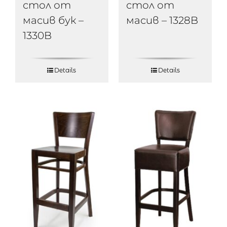
стол от
стол от
масив бук –
масив – 1328B
1330B
Details
Details