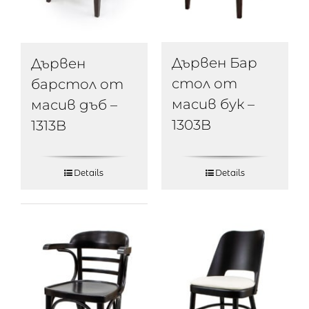
Дървен Бар
Дървен
стол от
барстол от
масив бук –
масив дъб –
1303B
1313B
Details
Details