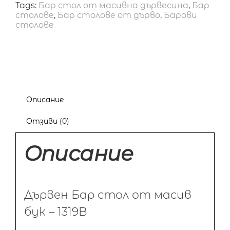
Tags:
Бар стол от масивна дървесина
,
Бар
столове
,
Бар столове от дърво
,
Барови
столове
Описание
Отзиви (0)
Описание
Дървен Бар стол от масив
бук – 1319B