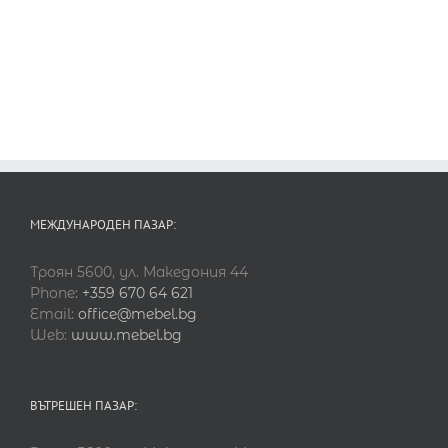
МЕЖДУНАРОДЕН ПАЗАР:
Троян 5600, ул. Македония 44
Phone:
+359 670 64 621
Email:
office@mebel.bg
Web:
www.mebel.bg
ВЪТРЕШЕН ПАЗАР: