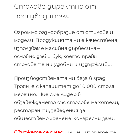
Столове директно от
производителя.
Огромно разнообразие от стилове и
модели. Продукцията ни е качествена,
използваме масивна дървесина –
основно дъб и бук, което прави
столовете ни удобни и издържливи.
Производствената ни база в град
Троян, е с капацитет до 10 000 стола
месечно. Ние сме лидер в
обзавеждането със столове на хотели,
ресторанти, заведения за
обществено хранене, конгресни зали.
Свържете се с нас
, или ни изпратете