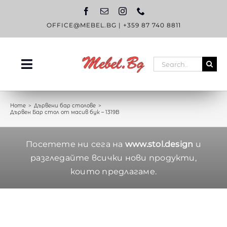
Skip
to
content
OFFICE@MEBEL.BG
|
+359 87 740 8811
Search
Toggle
for:
Navigation
НАЧАЛО
Home
Дървени бар столове
Дървен Бар стол от масив бук – 1319B
КАТАЛОГ
OUTLET
Посетете ни сега на
www.stol.design
и
разгледайте всички нови продукти,
ЗА НАС
които предлагаме.
БЛОГ
КОНТАКТИ