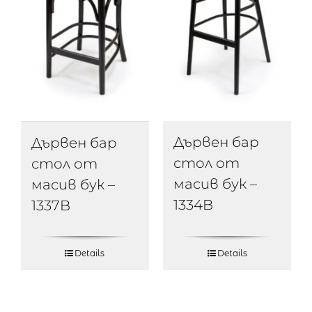
Дървен бар
Дървен бар
стол от
стол от
масив бук –
масив бук –
1334B
1337B
Details
Details