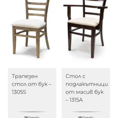
Трапезен
Стол с
стол от бук –
подлакътници
1305S
от масив бук
– 1315A
Details
Details