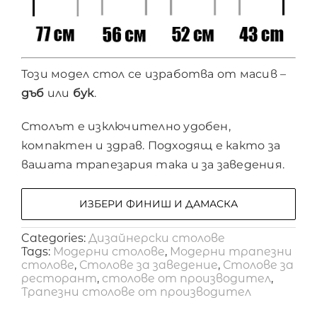
Този модел стол се изработва от масив –
дъб
или
бук
.
Столът е изключително удобен,
компактен и здрав. Подходящ е както за
вашата трапезария така и за заведения.
ИЗБЕРИ ФИНИШ И ДАМАСКА
Categories:
Дизайнерски столове
Tags:
Модерни столове
,
Модерни трапезни
столове
,
Столове за заведение
,
Столове за
ресторант
,
столове от производител
,
Трапезни столове от производител