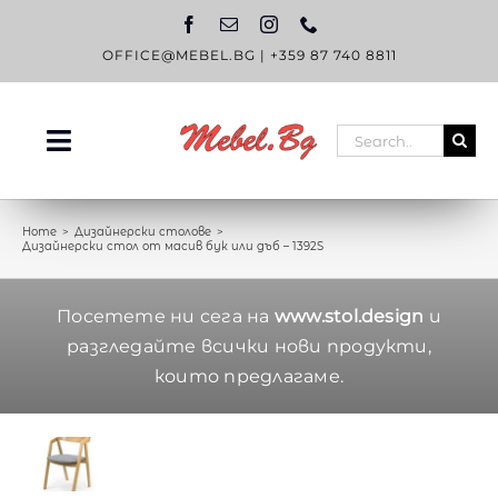
Skip
to
content
OFFICE@MEBEL.BG
|
+359 87 740 8811
Search
Toggle
for:
Navigation
НАЧАЛО
Home
Дизайнерски столове
Дизайнерски стол от масив бук или дъб – 1392S
КАТАЛОГ
OUTLET
Посетете ни сега на
www.stol.design
и
разгледайте всички нови продукти,
ЗА НАС
които предлагаме.
БЛОГ
КОНТАКТИ