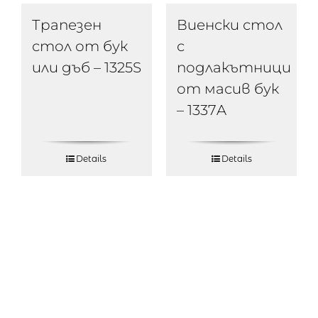
Трапезен
Виенски стол
стол от бук
с
или дъб – 1325S
подлакътници
от масив бук
– 1337A
Details
Details