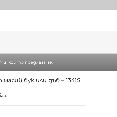
ти, които предлагаме.
масив бук или дъб – 1341S
view.