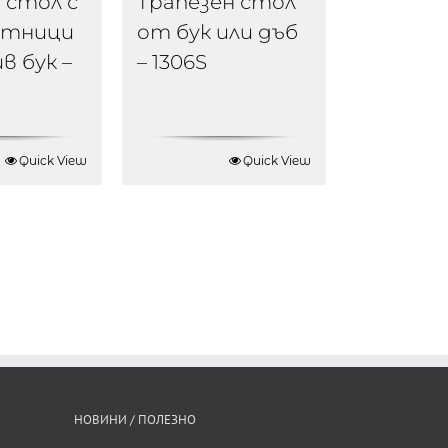
 стол с
Трапезен стол
ътници
от бук или дъб
в бук –
– 1306S
Quick View
Quick View
НОВИНИ / ПОЛЕЗНО