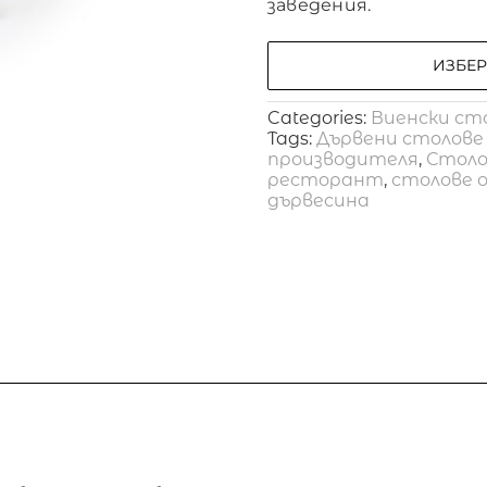
заведения.
ИЗБЕ
Categories:
Виенски ст
Tags:
Дървени столове
производителя
,
Столо
ресторант
,
столове 
дървесина