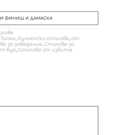
РИ ФИНИШ И ДАМАСКА
олове
 Троян
,
Кухненски столове
,
от
ве за заведение
,
Столове за
от бук
,
Столове от извита