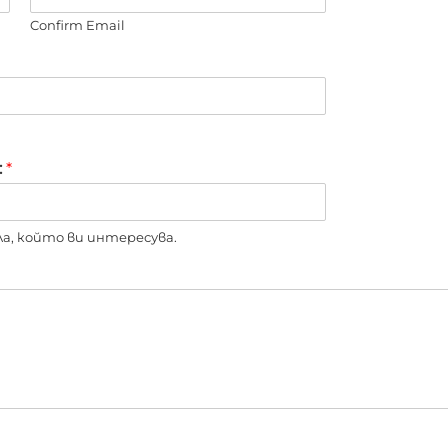
Confirm Email
:
*
, който ви интересува.