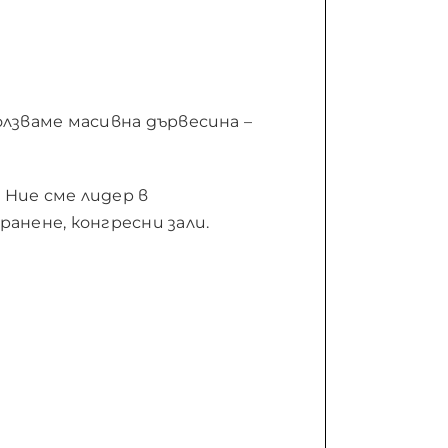
лзваме масивна дървесина –
 Ние сме лидер в
анене, конгресни зали.