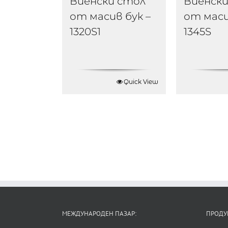
Виенски стол
Виенски
от масив бук –
от маси
1320S1
1345S
Quick View
МЕЖДУНАРОДЕН ПАЗАР:
ПРОДУ