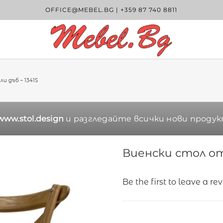
OFFICE@MEBEL.BG
|
+359 87 740 8811
и дъб – 1341S
www.stol.design
и разгледайте всички нови продук
Виенски стол от 
Be the first to leave a re