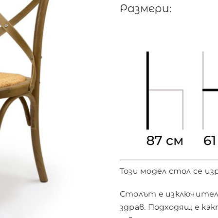
Размери:
Този модел стол се и
Столът е изключител
здрав. Подходящ е ка