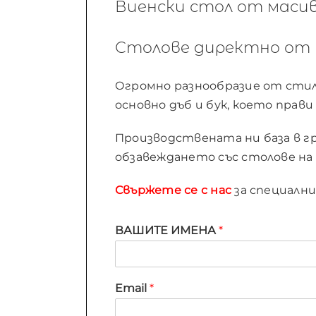
Виенски стол от масив 
Столове директно от 
Огромно разнообразие от стило
основно дъб и бук, което прав
Производствената ни база в гра
обзавеждането със столове на 
Свържете се с нас
за специалн
ВАШИТЕ ИМЕНА
*
Email
*