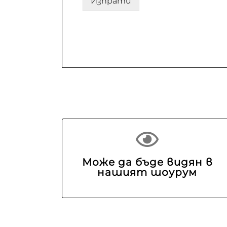
Изпрати
Може да бъде видян в
нашият шоурум