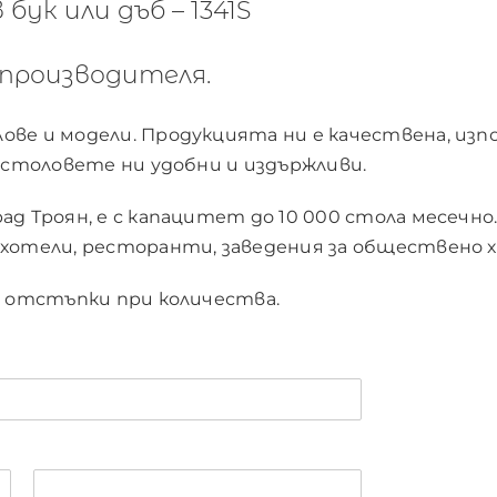
бук или дъб – 1341S
производителя.
ве и модели. Продукцията ни е качествена, изпо
и столовете ни удобни и издържливи.
д Троян, е с капацитет до 10 000 стола месечно.
хотели, ресторанти, заведения за обществено хр
и отстъпки при количества.