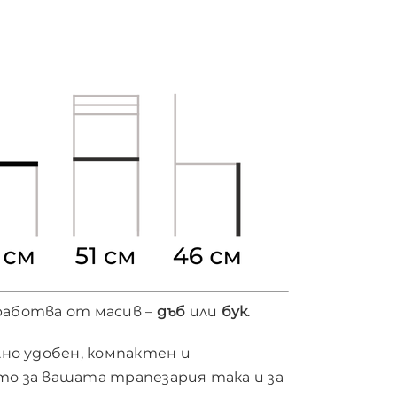
зработва от масив –
дъб
или
бук
.
но удобен, компактен и
кто за вашата трапезария така и за