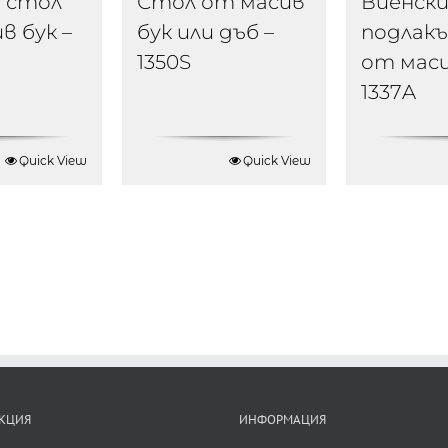
 стол
Стол от масив
Виенски
в бук –
бук или дъб –
подлак
1350S
от маси
1337A
Quick View
Quick View
КЦИЯ
ИНФОРМАЦИЯ