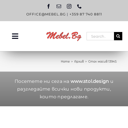
Skip
to
content
OFFICE@MEBEL.BG
|
+359 87 740 8811
Search
Toggle
for:
Navigation
НАЧАЛО
Home
Архив
Стол масив 1394S
КАТАЛОГ
OUTLET
Посетете ни сега на
www.stol.design
и
разгледайте всички нови продукти,
ЗА НАС
които предлагаме.
БЛОГ
КОНТАКТИ