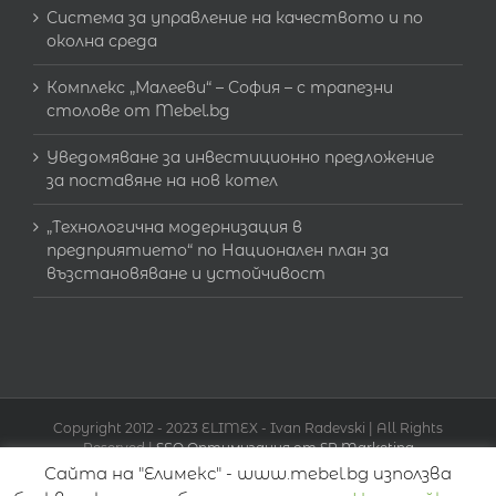
Система за управление на качеството и по
околна среда
Комплекс „Малееви“ – София – с трапезни
столове от Mebel.bg
Уведомяване за инвестиционно предложение
за поставяне на нов котел
„Технологична модернизация в
предприятието“ по Национален план за
възстановяване и устойчивост
Copyright 2012 - 2023 ELIMEX - Ivan Radevski | All Rights
Reserved |
SEO Оптимизация от SR Marketing
Сайта на "Елимекс" - www.mebel.bg използва