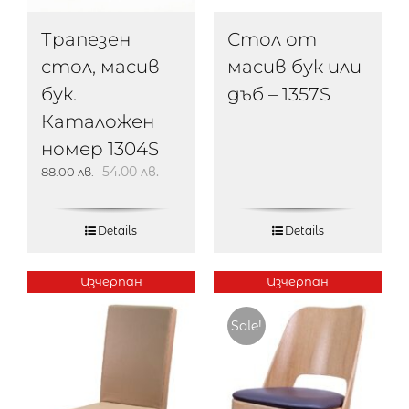
Трапезен
Стол от
стол, масив
масив бук или
бук.
дъб – 1357S
Каталожен
номер 1304S
54.00
лв.
88.00
лв.
Details
Details
Изчерпан
Изчерпан
Sale!