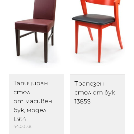
Тапициран
Трапезен
стол
стол от бук –
от масивен
1385S
бук, модел
1364
44.00
лв.