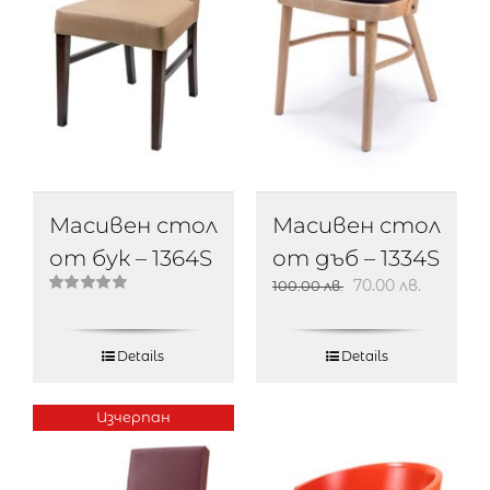
Масивен стол
Масивен стол
от бук – 1364S
от дъб – 1334S
70.00
лв.
100.00
лв.
Оценено
на
5.00
от 5
Details
Details
Изчерпан