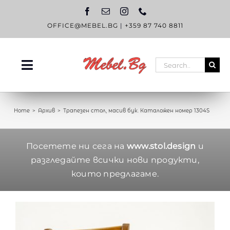
Skip
to
content
OFFICE@MEBEL.BG
|
+359 87 740 8811
Search
Toggle
for:
Navigation
НАЧАЛО
Home
Архив
Трапезен стол, масив бук. Каталожен номер 1304S
КАТАЛОГ
OUTLET
Посетете ни сега на
www.stol.design
и
разгледайте всички нови продукти,
ЗА НАС
които предлагаме.
БЛОГ
КОНТАКТИ