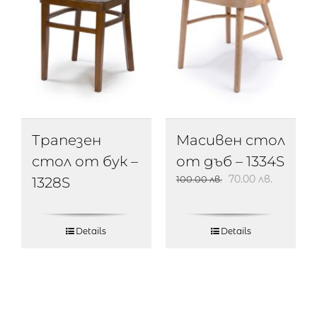
Трапезен
Масивен стол
стол от бук –
от дъб – 1334S
70.00
лв.
100.00
лв.
1328S
Details
Details