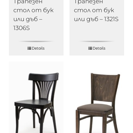
Трапезен
Трапезен
стол от бук
стол от бук
или дъб –
или дъб – 1321S
1306S
Details
Details