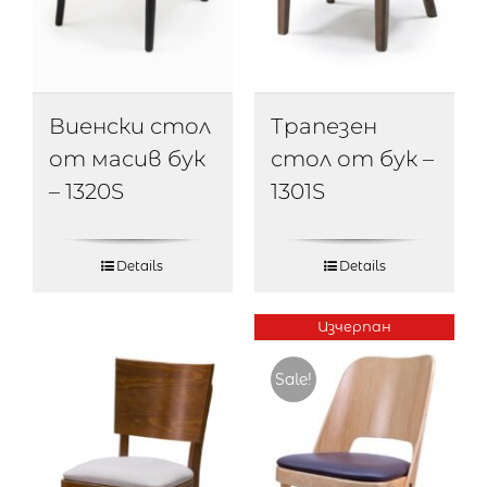
Виенски стол
Трапезен
от масив бук
стол от бук –
– 1320S
1301S
Details
Details
Изчерпан
Sale!