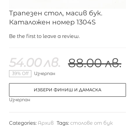
Трапезен стол, масив бук.
Каталожен номер 1304S
Be the first to leave a review.
54.00
лв.
88.00
лв.
39% Off
Изчерпан
ИЗБЕРИ ФИНИШ И ДАМАСКА
Изчерпан
Categories:
Архив
Tags:
столове от бук