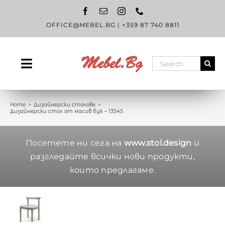
Skip
to
content
OFFICE@MEBEL.BG
|
+359 87 740 8811
Search
Toggle
for:
Navigation
НАЧАЛО
Home
Дизайнерски столове
Дизайнерски стол от масив бук – 1354S
КАТАЛОГ
OUTLET
Посетете ни сега на
www.stol.design
и
разгледайте всички нови продукти,
ЗА НАС
които предлагаме.
БЛОГ
КОНТАКТИ