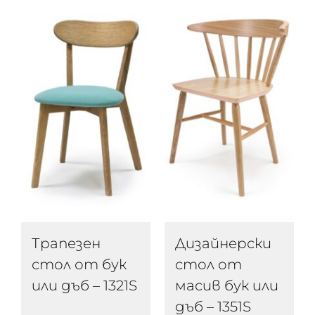
Трапезен
Дизайнерски
стол от бук
стол от
или дъб – 1321S
масив бук или
дъб – 1351S