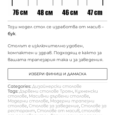
Този модел стол се изработва от масив –
бук
.
Столът е изключително удобен,
компактен и здрав. Подходящ е както за
вашата трапезария така и за заведения.
ИЗБЕРИ ФИНИШ И ДАМАСКА
Categories:
Дизайнерски столове
Tags:
Дървени столове Троян
,
Кухненски
столове
,
Масивни дървени столове
,
Модерни столове
,
Модерни трапезни
столове
,
Столове за заведение
,
Столове за
ресторант
,
Столове от масив
,
столове