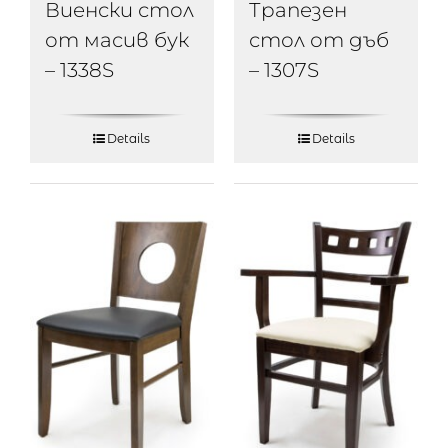
Виенски стол
Трапезен
от масив бук
стол от дъб
– 1338S
– 1307S
Details
Details