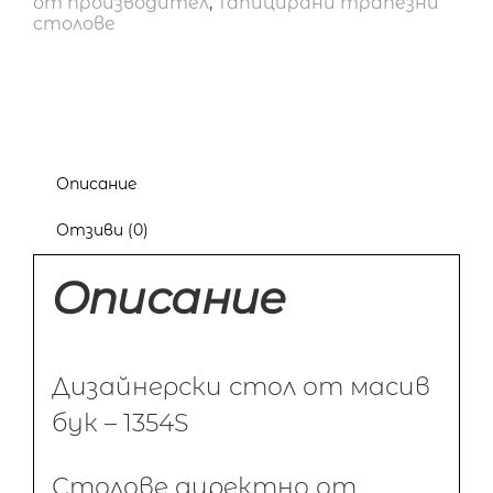
от производител
,
Тапицирани трапезни
столове
Описание
Отзиви (0)
Описание
Дизайнерски стол от масив
бук – 1354S
Столове директно от