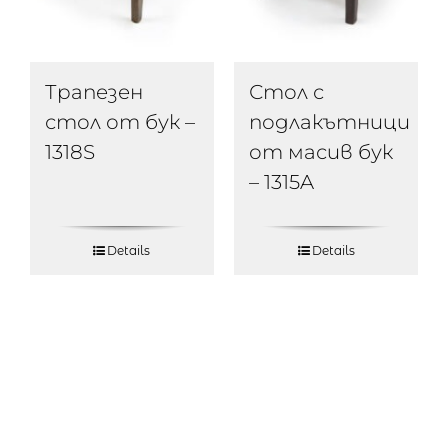
Трапезен
Стол с
стол от бук –
подлакътници
1318S
от масив бук
– 1315A
Details
Details