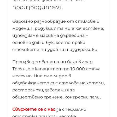
производителя.
Огромно разнообразие от стилове и
модели. Продукцията ни е качествена,
използваме масивна дървесина –
основно дъб и бук, което прави
столовете ни удобни и издържливи.
Производствената ни база в град
Троян, е с капацитет до 10 000 стола
месечно. Ние сме лидер в
обзавеждането със столове на хотели,
ресторанти, заведения за
обществено хранене, конгресни зали.
Свържете се с нас
за специални
отстъпки при количества.