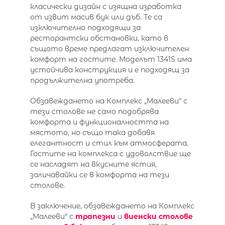
класически дизайн с изящна изработка
от извит масив бук или дъб. Те са
изключително подходящи за
ресторантски обстановки, като в
същото време предлагат изключителен
комфорт на гостите. Моделът 1341S има
устойчива конструкция и е подходящ за
продължителна употреба.
Обзавеждането на Комплекс „Малееви“ с
тези столове не само подобрява
комфорта и функционалността на
мястото, но също така добавя
елегантност и стил към атмосферата.
Гостите на комплекса с удоволствие ще
се насладят на вкусните ястия,
заличавайки се в комфорта на тези
столове.
В заключение, обзавеждането на Комплекс
„Малееви“ с
трапезни
и
виенски
столове