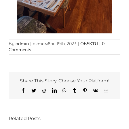
By
admin
|
октомври 19th, 2023
|
ОБЕКТИ
|
0
Comments
Share This Story, Choose Your Platform!
Facebook
Twitter
Reddit
LinkedIn
WhatsApp
Tumblr
Pinterest
Vk
Email
Related Posts