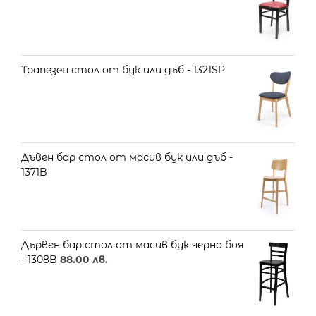
Трапезен стол от бук или дъб - 1321SP
Дъвен бар стол от масив бук или дъб -
1371B
Дървен бар стол от масив бук черна боя
- 1308B
88.00
лв.