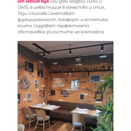
от масив бук
или дъб, модели 1334S и
1341S, е инвестиция в качество и стил.
Тези столове съчетават
функционалност, комфорт и естетика,
които създават перфектната
обстановка за гостите на комплекса.