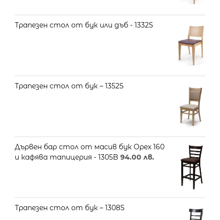
Трапезен стол от бук или дъб - 1332S
Трапезен стол от бук – 1352S
Дървен бар стол от масив бук Орех 160
и кафява тапицерия - 1305B
94.00
лв.
Трапезен стол от бук – 1308S