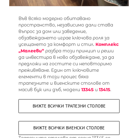
Във всяко модерно обитавано
пространство, независимо дали става
въпрос за дом или заведение,
обзавеждането играе ключова роля за
усещането за комфорт и стил.
Комплекс
„Малееви“
разбра този принцип и реши
да инвестира в ново обзавеждане, за да
предложи на гостите си неповторимо
преживяване. Един от ключовите
елементи в този процес бяха
трапезните и виенските столове от
масив бук или дъб, модели
1334S
и
1341S
.
ВИЖТЕ ВСИЧКИ ТРАПЕЗНИ СТОЛОВЕ
ВИЖТЕ ВСИЧКИ ВИЕНСКИ СТОЛОВЕ