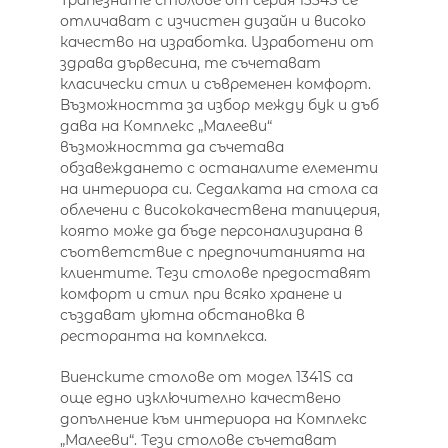
Трапезните столове от серия 1334S се
отличават с изчистен дизайн и високо
качество на изработка. Изработени от
здрава дървесина, те съчетават
класически стил и съвременен комфорт.
Възможността за избор между бук и дъб
дава на Комплекс „Малееви“
възможността да съчетава
обзавеждането с останалите елементи
на интериора си. Седалката на стола са
облечени с висококачествена тапицерия,
която може да бъде персонализирана в
съответствие с предпочитанията на
клиентите. Тези столове предоставят
комфорт и стил при всяко хранене и
създават уютна обстановка в
ресторанта на комплекса.
Виенските столове от модел 1341S са
още едно изключително качествено
допълнение към интериора на Комплекс
„Малееви“. Тези столове съчетават