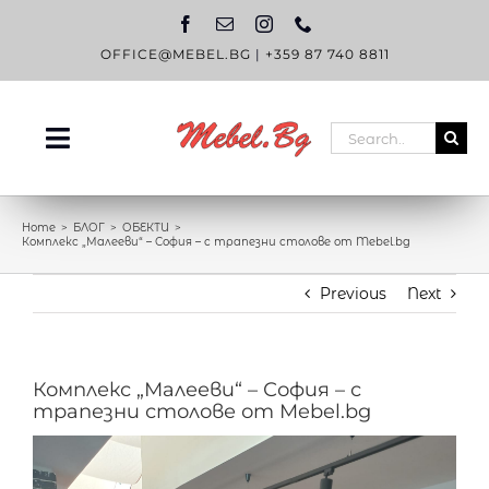
Skip
to
content
OFFICE@MEBEL.BG
|
+359 87 740 8811
Search
Toggle
for:
Navigation
НАЧАЛО
Home
БЛОГ
ОБЕКТИ
Комплекс „Малееви“ – София – с трапезни столове от Mebel.bg
КАТАЛОГ
Previous
Next
OUTLET
ЗА НАС
Комплекс „Малееви“ – София – с
БЛОГ
трапезни столове от Mebel.bg
КОНТАКТИ
View
Larger