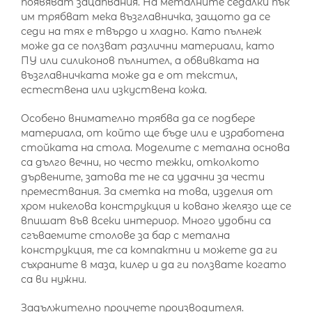
появяват зацапвания. На металните седалки пък
им трябват мека възглавничка, защото да се
седи на тях е твърдо и хладно. Като пълнеж
може да се ползват различни материали, като
ПУ или силиконов пълнител, а обвивката на
възглавничката може да е от текстил,
естествена или изкуствена кожа.
Особено внимателно трябва да се подбере
материала, от който ще бъде или е изработена
стойката на стола. Моделите с метална основа
са дълго вечни, но често тежки, отколкото
дървените, затова те не са удачни за чести
премествания. За сметка на това, изделия от
хром никелова конструкция и ковано желязо ще се
впишат във всеки интериор. Много удобни са
сгъваемите столове за бар с метална
конструкция, те са компактни и можете да ги
съхраните в маза, килер и да ги ползвате когато
са ви нужни.
Задължително проучете производителя.