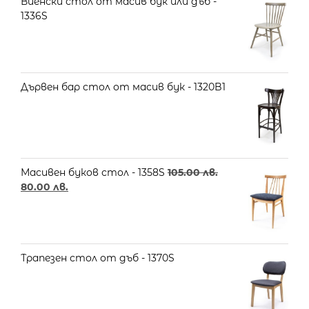
Виенски стол от масив бук или дъб -
1336S
Дървен бар стол от масив бук - 1320B1
Масивен буков стол - 1358S
105.00
лв.
80.00
лв.
Трапезен стол от дъб - 1370S