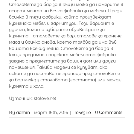
Столовете за бар за в къщи може да намерите в
асортимента на всяка фабрика за мебели. Преди
всичко в тези фабрики, който произвеждат
кухненска мебел и гарнитури. Този вариант е
удачен, когато избирате обзавеждане за
кухнята – столовете за бар, столове за хранене,
маса и всичко онова, което трябва да има във
вашата всекидневна. Столовете за бар за в
къщи предимно напускат мебелната фабрика
заедно с предметите за вашия дом или други
помещения. Такива модели се купуват, ако
искате да поставите граница чрез столовете
за бар между столовата (гостната) или между
кухнята и хола.
Източник: stolove.net
By
admin
|
март 16th, 2016
|
Полезно
|
0 Comments