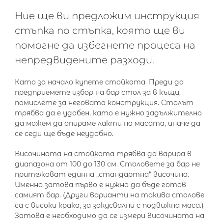
Ние ще ви предложим инструкция
стъпка по стъпка, която ще ви
помогне да избегнете процеса на
непредвидените разходи.
Като за начало купете стойката. Преди да
предприемете избор на бар стол за в къщи,
помислете за неговата конструкция. Столът
трябва да е удобен, като е нужно задължително
да можем да опираме лакти на масата, иначе да
се седи ще бъде неудобно.
Височината на стойката трябва да варира в
диапазона от 100 до 130 см. Столовете за бар не
притежават единна „стандартна“ височина.
Именно затова първо е нужно да бъде готов
самият бар. (Други варианти на такива столове
са с високи крака, за закусвални с подвижна маса.)
Затова е необходимо да се измери височината на