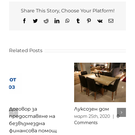
Share This Story, Choose Your Platform!
Facebook
Twitter
Reddit
LinkedIn
WhatsApp
Tumblr
Pinterest
Vk
Email
Related Posts
Договор за
Луксозен дом
предоставяне на
март 25th, 2020
|
0
Comments
безвъзмездна
финансова помощ