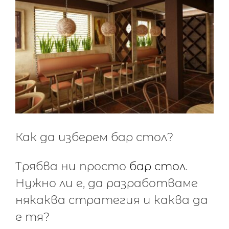
Как да изберем бар стол?
Tрябва ни просто
бар стол
.
Нужно ли е, да разработваме
някаква стратегия и каква да
е тя?