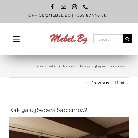
Skip
to
content
OFFICE@MEBEL.BG
|
+359 87 740 8811
Search
Toggle
for:
Navigation
НАЧАЛО
Home
БЛОГ
Полезно
Как да изберем бар стол?
КАТАЛОГ
Previous
Next
OUTLET
ЗА НАС
Как да изберем бар стол?
БЛОГ
View
КОНТАКТИ
Larger
Image