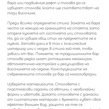
бара или подвижния рафт и тогава да се
избират столове, който ще съответстват на
тази височина.
Преди всичко определете стила. Зоната на бара
често се намира на границата на стаята, като
отделя кухнята от гостната или столовата.
Но, да се избира общ стил на предметите не е
нужно. Затова дали е в тон с класическия
интериор или с модел в стила хай-тек, това
зависи от вас. Помнете, че традиционните бар
столове рядко имат ротационен механизъм,
автоматична настройка и регулировка на
височината на седене. Конструкциите на
съвременните столове за бар са многообразни.
Изберете материалите. Столовете с
пластмасови седалки са евтини, с необичайни
форми и цветове. Докато столовете с дамаски
от синтетичен материал с времето губят своя
ефектен външен вид, защото на тях се