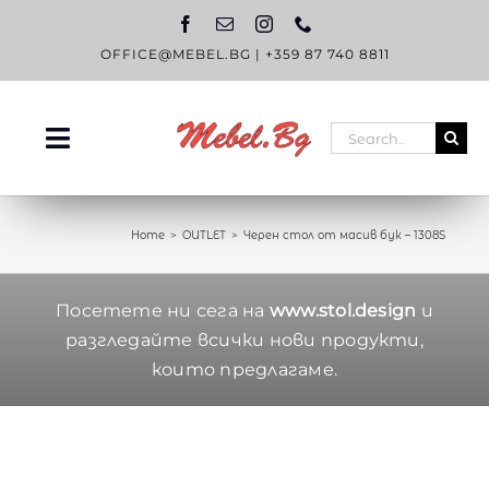
Skip
to
content
OFFICE@MEBEL.BG
|
+359 87 740 8811
Search
Toggle
for:
Navigation
НАЧАЛО
Home
OUTLET
Черен стол от масив бук – 1308S
КАТАЛОГ
OUTLET
Посетете ни сега на
www.stol.design
и
разгледайте всички нови продукти,
ЗА НАС
които предлагаме.
БЛОГ
КОНТАКТИ