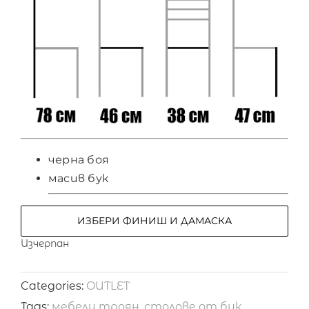
черна боя
масив бук
ИЗБЕРИ ФИНИШ И ДАМАСКА
Изчерпан
Categories:
OUTLET
Tags:
мебели троян
,
столове от бук