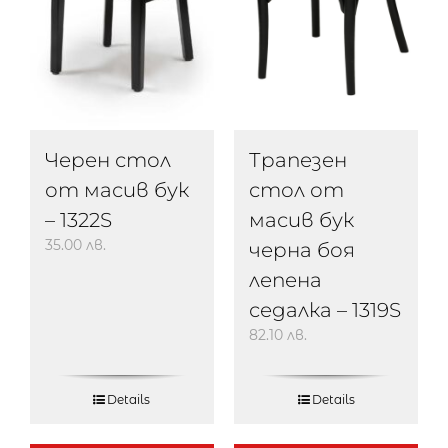
Черен стол
Трапезен
от масив бук
стол от
– 1322S
масив бук
35.00
лв.
черна боя
лепена
седалка – 1319S
82.10
лв.
Details
Details