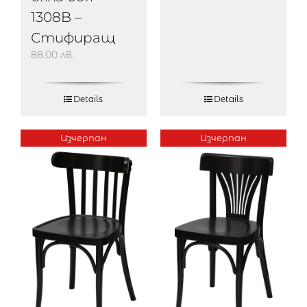
1308B –
Стифиращ
88.00
лв.
Details
Details
Изчерпан
Изчерпан