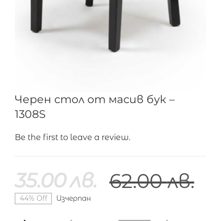
Черен стол от масив бук –
1308S
Be the first to leave a review.
35.00
лв.
62.00
лв.
44% Off
Изчерпан