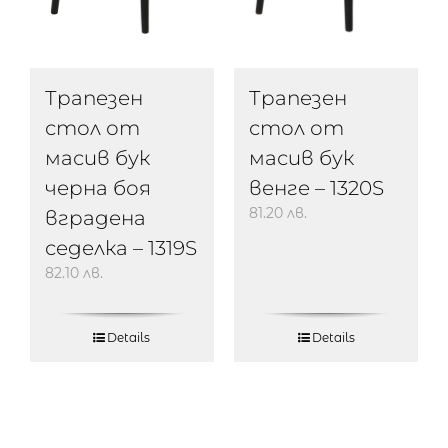
Трапезен
Трапезен
стол от
стол от
масив бук
масив бук
черна боя
венге – 1320S
81.20
лв.
вградена
седелка – 1319S
82.10
лв.
Details
Details