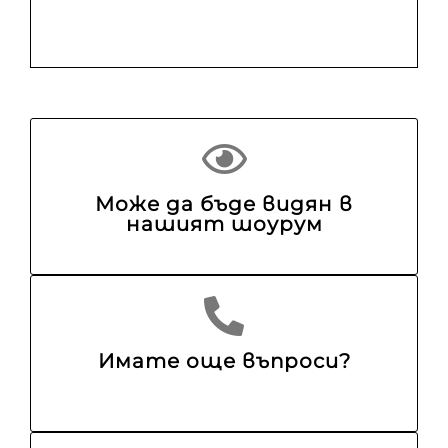
Може да бъде видян в
нашият шоурум
Имате още въпроси?