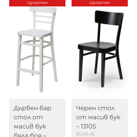
Изчерпан
Изчерпан
Черен стол
Дървен бар
от масив бук
стол от
– 1310S
масив бук
30.00
лв.
бяла боя –