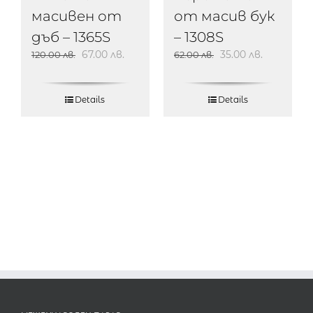
масивен от
от масив бук
дъб – 1365S
– 1308S
67.00
лв.
35.00
лв.
120.00
лв.
62.00
лв.
Details
Details