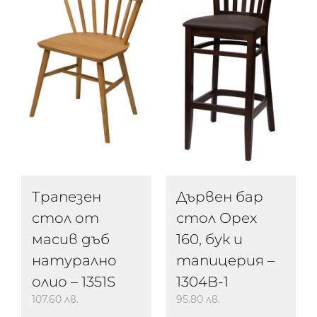
Трапезен
Дървен бар
стол от
стол Орех
масив дъб
160, бук и
натурално
тапицерия –
олио – 1351S
1304B-1
107.60
лв.
95.80
лв.