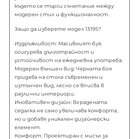
където се търси съчетание между
модерен стил и функционалност.
Защо да изберете модел 1319S?
Издръжливост: Масивният бук
осигурява дълготрайност и
устойчивост на ежедневна употреба.
Модерен външен вид: Черната боя
придава на стола съвременен и
изтънчен вид, лесно се вписва в
различни интериори.
Иновативен дизайн: Вградената
седалка не само увеличава комфорта,
но и добавя уникален дизайнерски
елемент.
Комфорт: Проектиран с мисъл за