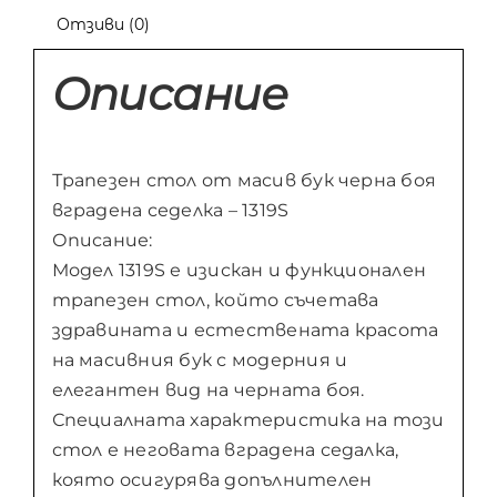
Отзиви (0)
Описание
Трапезен стол от масив бук черна боя
вградена седелка – 1319S
Описание:
Модел 1319S е изискан и функционален
трапезен стол, който съчетава
здравината и естествената красота
на масивния бук с модерния и
елегантен вид на черната боя.
Специалната характеристика на този
стол е неговата вградена седалка,
която осигурява допълнителен