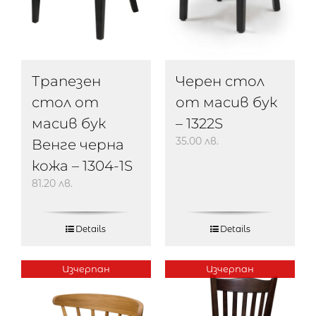
Черен стол
Трапезен
от масив бук
стол от
– 1322S
масив бук
35.00
лв.
Венге черна
кожа – 1304-1S
81.20
лв.
Details
Details
Изчерпан
Изчерпан