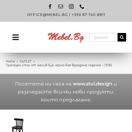
Skip
to
content
OFFICE@MEBEL.BG
|
+359 87 740 8811
Search
Toggle
for:
Navigation
НАЧАЛО
Home
OUTLET
Трапезен стол от масив бук черна боя вградена седелка – 1319S
КАТАЛОГ
OUTLET
Посетете ни сега на
www.stol.design
и
разгледайте всички нови продукти,
ЗА НАС
които предлагаме.
БЛОГ
КОНТАКТИ