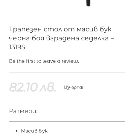
Трапезен стол от масив бук
черна боя вградена седелка –
1319S
Be the first to leave a review.
82.10
лв.
Изчерпан
Размери:
Масив бук