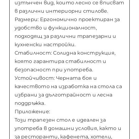
изтънчен вид, които лесно се вписват
в различни интериорни стилове.
Размери: Ергономично проектиран за
удобство и функционалност,
подходящ за различни трапезарни и
кухненски настройки.
Стабилност: Солидна конструкция,
която гарантира стабилност и
безопасност при употреба.
Устойчивост: Черната боя и
качеството на изработка на стола са
избрани за дълготрайност и лесна
поддръжка.
Приложение:
Този трапезен стол е идеален за
употреба в домашни условия, както и
за ресторанти, кафенета, хотели,