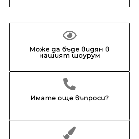
Може да бъде видян в
нашият шоурум
Имате още въпроси?