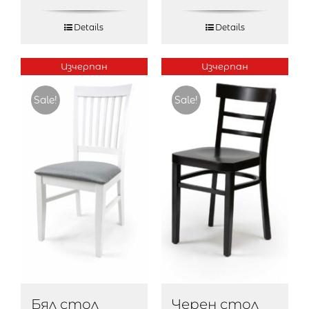
Details
Details
Изчерпан
Изчерпан
Sale!
Sale!
Бял стол
Черен стол