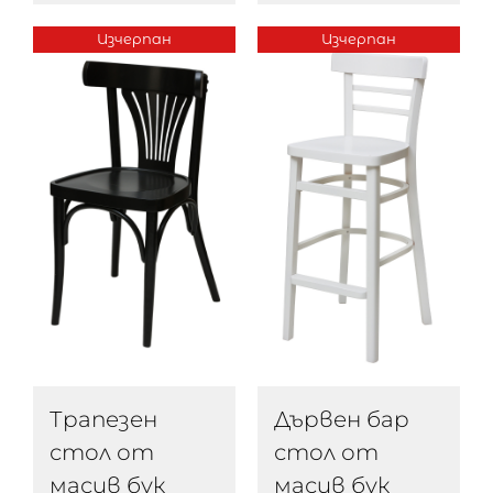
Изчерпан
Изчерпан
Трапезен
Дървен бар
стол от
стол от
масив бук
масив бук