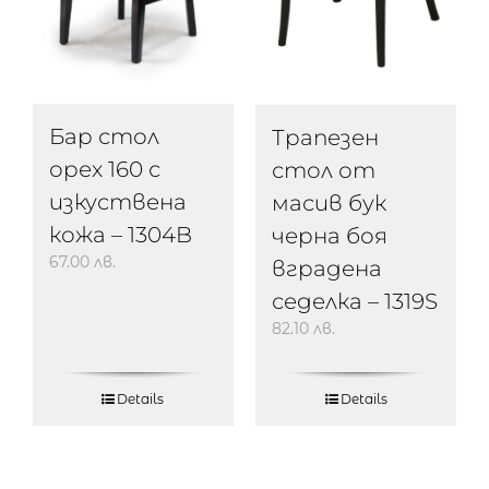
Бар стол
Трапезен
орех 160 с
стол от
изкуствена
масив бук
кожа – 1304B
черна боя
67.00
лв.
вградена
седелка – 1319S
82.10
лв.
Details
Details