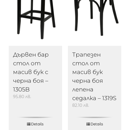
Дървен бар
Трапезен
стол от
стол от
масив бук с
масив бук
черна боя –
черна боя
1305B
лепена
95.80
лв.
седалка – 1319S
82.10
лв.
Details
Details