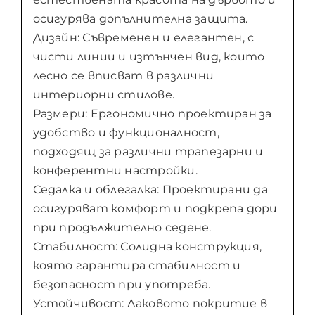
осигурява допълнителна защита.
Дизайн: Съвременен и елегантен, с
чисти линии и изтънчен вид, които
лесно се вписват в различни
интериорни стилове.
Размери: Ергономично проектиран за
удобство и функционалност,
подходящ за различни трапезарни и
конферентни настройки.
Седалка и облегалка: Проектирани да
осигуряват комфорт и подкрепа дори
при продължително седене.
Стабилност: Солидна конструкция,
която гарантира стабилност и
безопасност при употреба.
Устойчивост: Лаковото покритие в