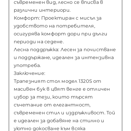
съвременен вид, лесно се вписва в
различни интериори.
Комфорт: Проектиран с мисъл за
удобството на потребителя,
осигурява комфорт дори при дълги
периоди на седене.
Лесна поддръжка: Лесен за почистване
и поддържане, идеален за интензивна
употреба.
Заключение:
Трапезният стол модел 1320S от
масивен бук в цвят венге е отличен
избор за тези, които търсят
съчетание от елегантност,
съвременен стил и издръжливост. Той
е идеален за добавяне на стилно и
уютно докосване към всяка