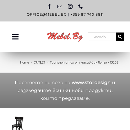
Skip
to
content
OFFICE@MEBEL.BG
|
+359 87 740 8811
Search
Toggle
for:
Navigation
НАЧАЛО
Home
OUTLET
Трапезен стол от масив бук венге – 1320S
КАТАЛОГ
OUTLET
Посетете ни сега на
www.stol.design
и
разгледайте всички нови продукти,
ЗА НАС
които предлагаме.
БЛОГ
КОНТАКТИ