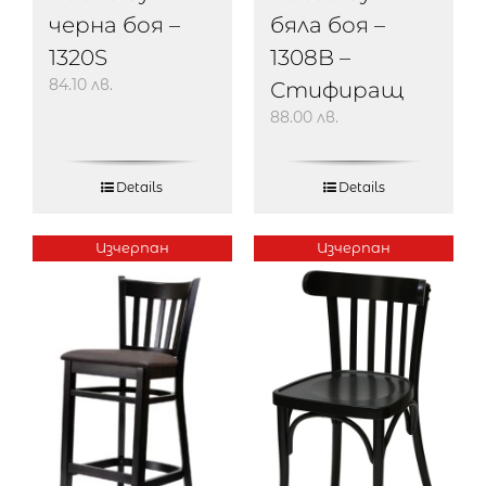
черна боя –
бяла боя –
1320S
1308B –
84.10
лв.
Стифиращ
88.00
лв.
Details
Details
Изчерпан
Изчерпан