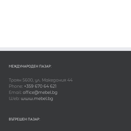
МЕЖДУНАРОДЕН ПАЗАР:
Троян 5600, ул. Македония 44
Phone:
+359 670 64 621
Email:
office@mebel.bg
Web:
www.mebel.bg
ВЪТРЕШЕН ПАЗАР: