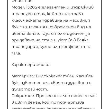
Описание:
Модел 1320S е елегантен и издръжлив
трапезен стол, който съчетава
класическата здравина на масивния
бук с изискания и съвременен вид на
цвета венге. Този стол е идеален за
придаване на стил и уют във всяка
трапезария, кухня или конферентна
зала.
Характеристики:
Материал: Висококачествен масивен
бук, известен със своята здравина и
дълготрайност.
Покритие: Професионално нанесен лак
в цвят венге, който подчертава
естествената красота на дървото и