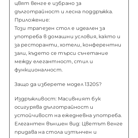
цвят венге е избрано за
дълготрайност и лесна поддръжка.
Приложение:
Този трапезен стол е идеален за
употреба в домашни условия, както и
за ресторанти, хотели, конферентни
зали, където се търси съчетание
между елегантност, стил и
функционалност.
Защо да изберете модел 1320S?
Издръжливост: Масивният бук
осигурява дълготрайност и
устойчивост на ежедневна употреба.
Елегантен външен вид: Цветът венге
придава на стола изтънчен и