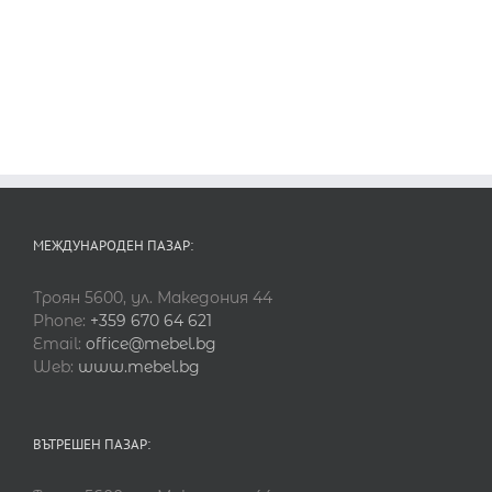
МЕЖДУНАРОДЕН ПАЗАР:
Троян 5600, ул. Македония 44
Phone:
+359 670 64 621
Email:
office@mebel.bg
Web:
www.mebel.bg
ВЪТРЕШЕН ПАЗАР: