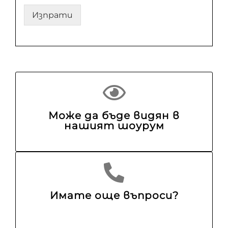
Изпрати
Може да бъде видян в
нашият шоурум
Имате още въпроси?