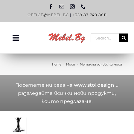
Skip
to
content
OFFICE@MEBEL.BG
|
+359 87 740 8811
Search
Toggle
for:
Navigation
НАЧАЛО
Home
Маси
Метална основа за маса
КАТАЛОГ
OUTLET
Посетете ни сега на
www.stol.design
и
разгледайте всички нови продукти,
ЗА НАС
които предлагаме.
БЛОГ
КОНТАКТИ