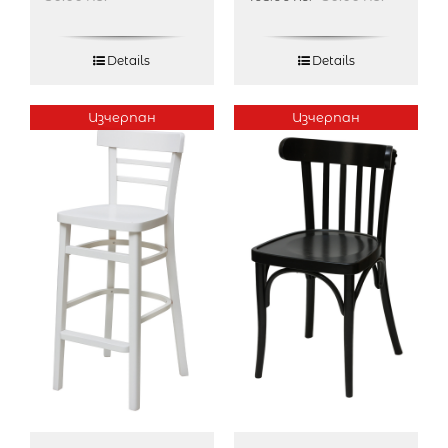
Details
Details
Изчерпан
Изчерпан