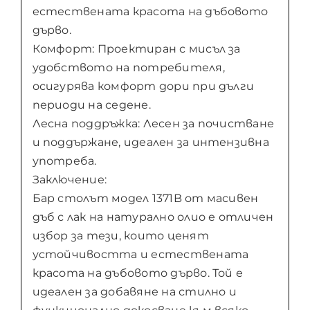
естествената красота на дъбовото
дърво.
Комфорт: Проектиран с мисъл за
удобството на потребителя,
осигурява комфорт дори при дълги
периоди на седене.
Лесна поддръжка: Лесен за почистване
и поддържане, идеален за интензивна
употреба.
Заключение:
Бар столът модел 1371B от масивен
дъб с лак на натурално олио е отличен
избор за тези, които ценят
устойчивостта и естествената
красота на дъбовото дърво. Той е
идеален за добавяне на стилно и