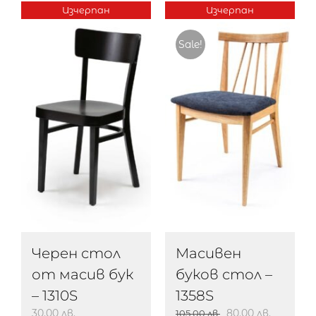
Изчерпан
Изчерпан
Sale!
Черен стол
Масивен
от масив бук
буков стол –
– 1310S
1358S
30.00
лв.
80.00
лв.
105.00
лв.