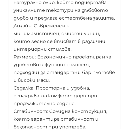
натурално олио, който подчертава
уникалните текстури на дъбовото
дърво и предлага естествена защита.
Дизайн: Съвременен и
минималистичен, с чисти линии,
които лесно се вписват в различни
интериорни стилове.
Размери: Ергономично проектиран за
удобство и функционалност,
подходящ за стандартни бар плотове
и високи маси.
Седалка: Просторна и удобна,
осигуряваща комфорт дори при
продължително седене.
Стабилност: Солидна конструкция,
която гарантира стабилност и
безопасност при употреба.