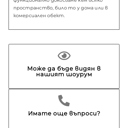
функционално докосване към всяко
пространство, било то у дома или в
комерсиален обект.
Може да бъде видян в
нашият шоурум
Имате още въпроси?