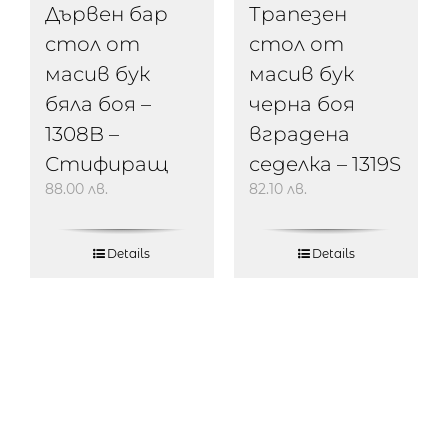
Трапезен
Дървен бар
стол от
стол от
масив бук
масив бук
черна боя
бяла боя –
вградена
1308B –
седелка – 1319S
Стифиращ
82.10
лв.
88.00
лв.
Details
Details