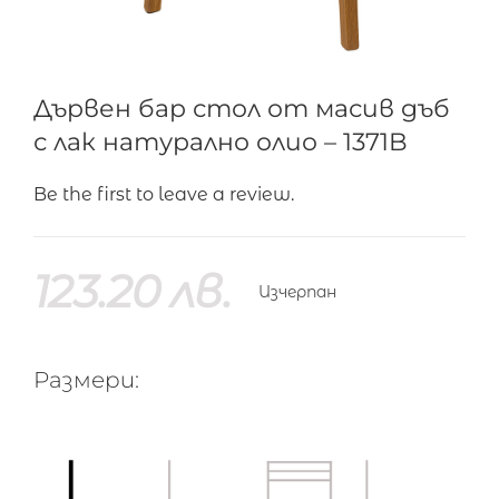
Дървен бар стол от масив дъб
с лак натурално олио – 1371B
Be the first to leave a review.
123.20
лв.
Изчерпан
Размери: