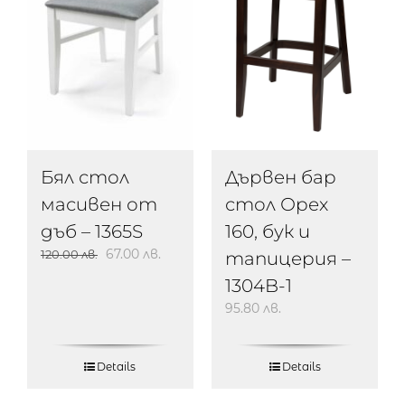
Бял стол
Дървен бар
масивен от
стол Орех
дъб – 1365S
160, бук и
67.00
лв.
120.00
лв.
тапицерия –
1304B-1
95.80
лв.
Details
Details