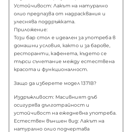
Устойчивост: Лакът на натурално
олио предпазва от надрасквания и
улеснява поддръжката.
Приложение:
Този бар стол е идеален за употреба в
домашни условия, както и за барове,
ресторанти, кафенета, където се
търси съчетание между естествена
красота и функционалност.
Защо да изберете модел 1371B?
Издръжливост: Масивният дъб
осигурява дълготрайност и
устойчивост на ежедневна употреба.
Естествен външен вид: Лакът на
натурално олио подчертава