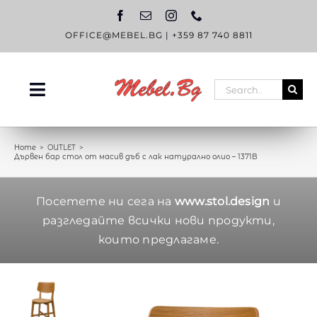
Skip
to
content
OFFICE@MEBEL.BG
|
+359 87 740 8811
Search
Toggle
for:
Navigation
НАЧАЛО
Home
OUTLET
Дървен бар стол от масив дъб с лак натурално олио – 1371B
КАТАЛОГ
OUTLET
Посетете ни сега на
www.stol.design
и
разгледайте всички нови продукти,
ЗА НАС
които предлагаме.
БЛОГ
КОНТАКТИ