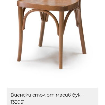
Виенски стол от масив бук –
1320S1