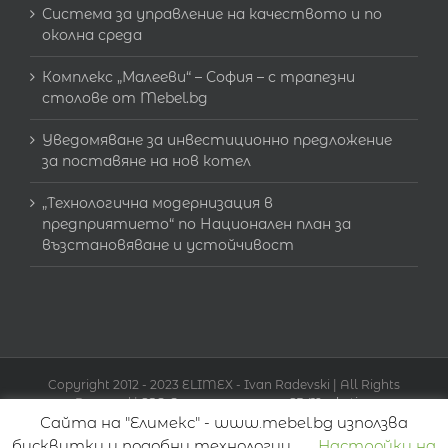
Система за управление на качеството и по
околна среда
Комплекс „Малееви“ – София – с трапезни
столове от Mebel.bg
Уведомяване за инвестиционно предложение
за поставяне на нов котел
„Технологична модернизация в
предприятието“ по Национален план за
възстановяване и устойчивост
Copyright 2012 - 2023 ELIMEX - Ivan Radevski | All Rights
Reserved |
SEO Оптимизация от SR Marketing
Сайта на "Елимекс" - www.mebel.bg използва
бисквитки и подобни технологии.
Настройки на