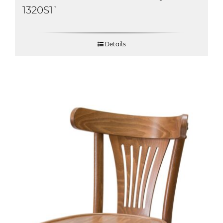
1320S1`
Details