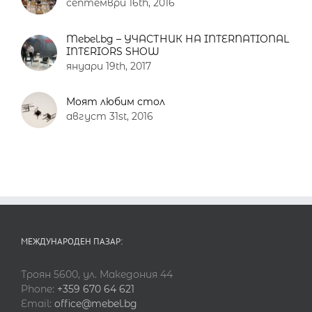
септември 16th, 2016
Mebel.bg – УЧАСТНИК НА INTERNATIONAL
INTERIORS SHOW
януари 19th, 2017
Моят любим стол
август 31st, 2016
МЕЖДУНАРОДЕН ПАЗАР:
Троян 5600, ул. Македония 44
Phone:
+359 670 64 621
Email:
office@mebel.bg