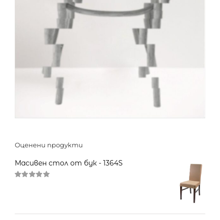
Оценени продукти
Масивен стол от бук - 1364S
Оценено
на
5.00
от 5