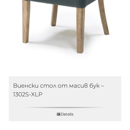
Виенски стол от масив бук –
1302S-XLP
Details