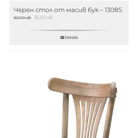
Черен стол от масив бук – 1308S
35.00
лв.
62.00
лв.
Details