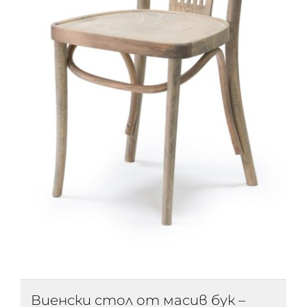
Виенски стол от масив бук –