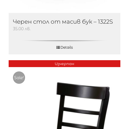
Черен стол от масив бук – 1322S
35.00
лв.
Details
Изчерпан
Sale!