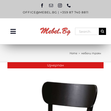
Skip
to
content
OFFICE@MEBEL.BG
|
+359 87 740 8811
Search
Toggle
for:
Navigation
НАЧАЛО
Home
мебели троян
КАТАЛОГ
Изчерпан
OUTLET
ЗА НАС
БЛОГ
КОНТАКТИ