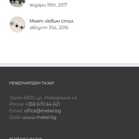
януари 19th, 2017
Моят любим стол
август 31st, 2016
МЕЖДУНАРОДЕН ПАЗАР:
Троян 5600, ул. Македония 44
Phone:
+359 670 64 621
Email:
office@mebel.bg
Web:
www.mebel.bg