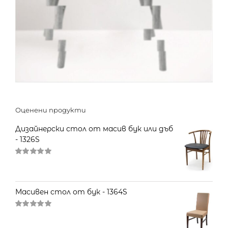
Оценени продукти
Дизайнерски стол от масив бук или дъб
- 1326S
Оценено
на
5.00
от 5
Масивен стол от бук - 1364S
Оценено
на
5.00
от 5