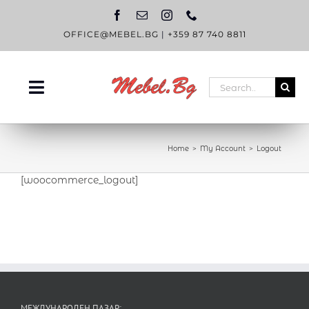
Skip
to
content
OFFICE@MEBEL.BG
|
+359 87 740 8811
Search
Toggle
for:
Navigation
НАЧАЛО
Home
My Account
Logout
КАТАЛОГ
[woocommerce_logout]
OUTLET
ЗА НАС
БЛОГ
КОНТАКТИ
МЕЖДУНАРОДЕН ПАЗАР: