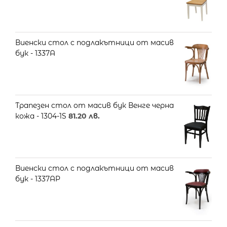
Виенски стол с подлакътници от масив
бук - 1337A
Трапезен стол от масив бук Венге черна
кожа - 1304-1S
81.20
лв.
Виенски стол с подлaкътници от масив
бук - 1337AP