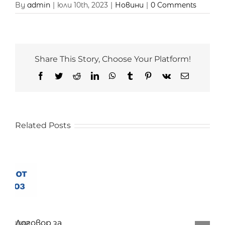
By
admin
|
юли 10th, 2023
|
Новини
|
0 Comments
Share This Story, Choose Your Platform!
Facebook
Twitter
Reddit
LinkedIn
WhatsApp
Tumblr
Pinterest
Vk
Email
Related Posts
Договор за