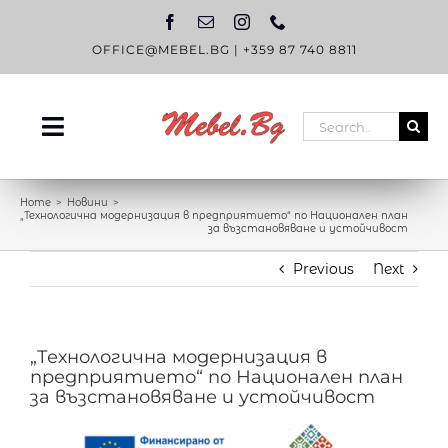
Skip
to
content
OFFICE@MEBEL.BG
|
+359 87 740 8811
Search
Toggle
for:
Navigation
НАЧАЛО
Home
Новини
„Технологична модернизация в предприятието“ по Национален план
за възстановяване и устойчивост
КАТАЛОГ
Previous
Next
OUTLET
ЗА НАС
„Технологична модернизация в
БЛОГ
предприятието“ по Национален план
за възстановяване и устойчивост
КОНТАКТИ