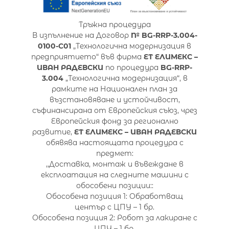
Тръжна процедура
В изпълнение на Договор
№ BG-RRP-3.004-
0100-C01
„Технологична модернизация в
предприятието“ във фирма
ЕТ ЕЛИМЕКС –
ИВАН РАДЕВСКИ
по процедура
BG-RRP-
3.004
„Технологична модернизация“, в
рамките на Национален план за
възстановяване и устойчивост,
съфинансирана от Европейския съюз, чрез
Европейския фонд за регионално
развитие,
ЕТ ЕЛИМЕКС – ИВАН РАДЕВСКИ
обявява настоящата процедура с
предмет:
,,Доставка, монтаж и въвеждане в
експлоатация на следните машини с
обособени позиции::
Обособена позиция 1: Обработващ
център с ЦПУ – 1 бр.
Обособена позиция 2: Робот за лакиране с
ЦПУ – 1 бр.