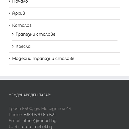
Начало
Архив
Каталог
Трапезни столове
Кресла
Модерни трапезни столове
МЕЖДУНАРОДЕН ПАЗАР:
Троян 5600, ул. Македония 44
Phone:
+359 670 64 621
Email:
office@mebel.bg
Web:
www.mebel.bg