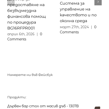
Система за
предоставяне на
управление на
безвъзмездна
качеството и по
финансова помощ
околна среда
по процедура
март 27th, 2024
|
0
BG16RFPR001
Comments
април 6th, 2026
|
0
Comments
Намерете ни във Фейсбук
Продукти:
Дървен бар стол от масив дъб - 1307B