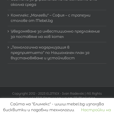
околна среда
Комплекс „Малееви“ – София – с трапезни
столове от Mebel.bg
Уведомяване за инвестиционно предложение
за поставяне на нов котел
„Технологична модернизация в
предприятието“ по Национален план за
възстановяване и устойчивост
Copyright 2012 - 2023 ELIMEX - Ivan Radevski | All Rights
Reserved |
SEO Оптимизация от SR Marketing
Сайта на "Елимекс" - www.mebel.bg използва
бисквитки и подобни технологии.
Настройки на