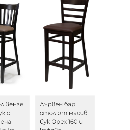
Дървен бар
л венге
стол от масив
ук с
бук Орех 160 и
вена