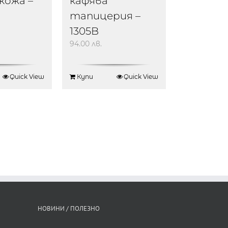
кафява
кожа –
тапицерия –
1305B
94.00
лв.
Quick View
Купи
Quick View
НОВИНИ / ПОЛЕЗНО