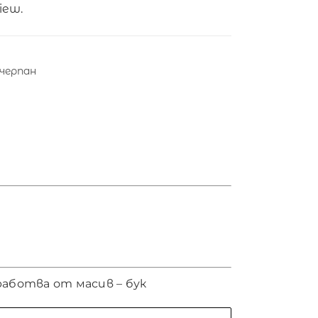
view.
черпан
работва от масив – бук