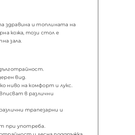
та здравина и топлината на
ерна кожа, този стол е
на зала.
 дълготрайност.
ерен вид.
ко ниво на комфорт и лукс.
 вписват в различни
 различни трапезарни и
т при употреба.
готрайност и лесна поддръжка.