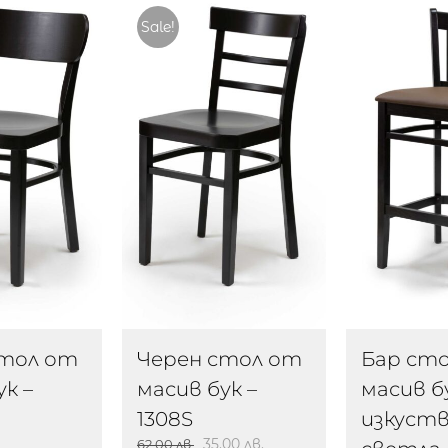
Sale!
стол от
Черен стол от
Бар сто
ук –
масив бук –
масив б
1308S
изкуст
35.00
лв.
62.00
лв.