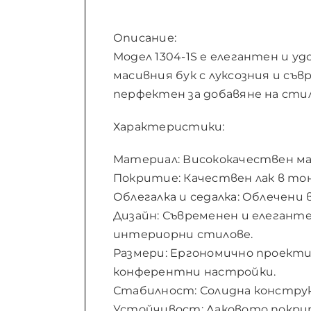
Описание:
Модел 1304-1S е елегантен и у
масивния бук с луксозния и съв
перфектен за добавяне на стил
Характеристики:
Материал: Висококачествен ма
Покритие: Качествен лак в тон
Облегалка и седалка: Облечени 
Дизайн: Съвременен и елеганте
интериорни стилове.
Размери: Ергономично проекти
конферентни настройки.
Стабилност: Солидна конструк
Устойчивост: Лаковото покрити