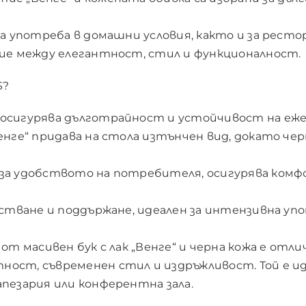
за употреба в домашни условия, както и за рест
ние между елегантност, стил и функционалност.
S?
осигурява дълготрайност и устойчивост на еже
енге“ придава на стола изтънчен вид, докато че
за удобството на потребителя, осигурява комф
истване и поддържане, идеален за интензивна уп
от масивен бук с лак „Венге“ и черна кожа е отли
ост, съвременен стил и издръжливост. Той е иде
пезария или конферентна зала.