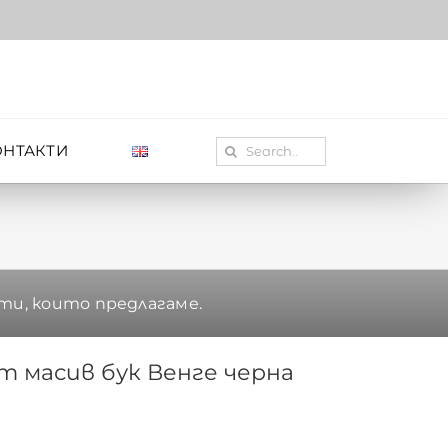
Search
ОНТАКТИ
for:
ти, които предлагаме.
т масив бук Венге черна