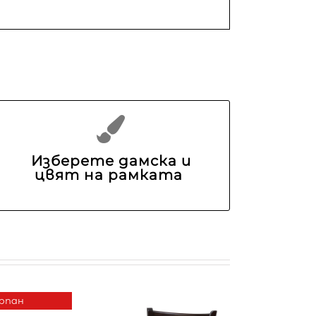
Изберете дамска и
цвят на рамката
рпан