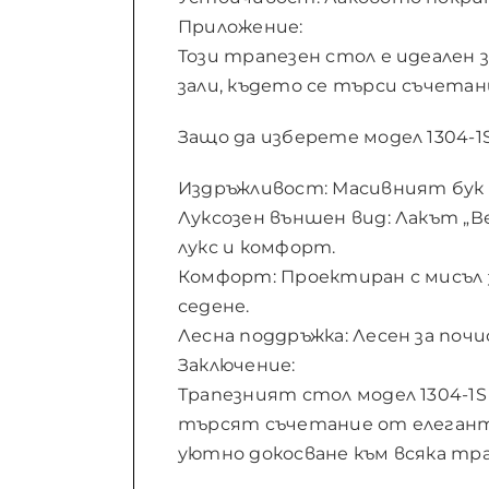
Приложение:
Този трапезен стол е идеален 
зали, където се търси съчета
Защо да изберете модел 1304-1
Издръжливост: Масивният бук 
Луксозен външен вид: Лакът „В
лукс и комфорт.
Комфорт: Проектиран с мисъл 
седене.
Лесна поддръжка: Лесен за поч
Заключение:
Трапезният стол модел 1304-1S 
търсят съчетание от елегантн
уютно докосване към всяка тра