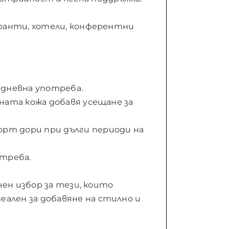
оранти, хотели, конферентни
дневна употреба.
рната кожа добавя усещане за
орт дори при дълги периоди на
отреба.
чен избор за тези, които
ален за добавяне на стилно и