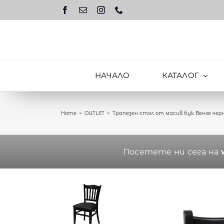
Skip
to
content
НАЧАЛО
КАТАЛОГ
Home
OUTLET
Трапезен стол от масив бук Венге черн
Посетете ни сега на