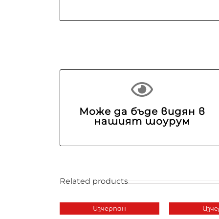
Може да бъде видян в
нашият шоурум
Related products
Изчерпан
Изче