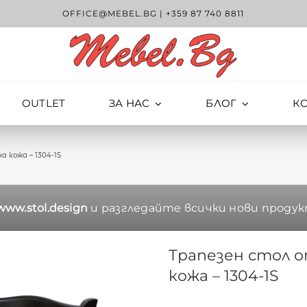
OFFICE@MEBEL.BG
|
+359 87 740 8811
OUTLET
ЗА НАС
БЛОГ
К
а кожа – 1304-1S
www.stol.design
и разгледайте всички нови продук
Трапезен стол о
кожа – 1304-1S