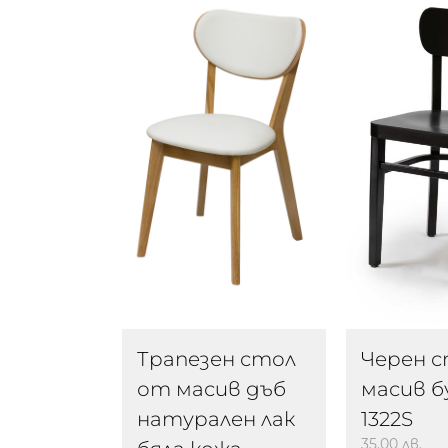
Трапезен стол
Черен 
от масив дъб
масив б
натурален лак
1322S
35.00
лв.