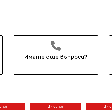
Имате още въпроси?
рпан
Изчерпан
Изче