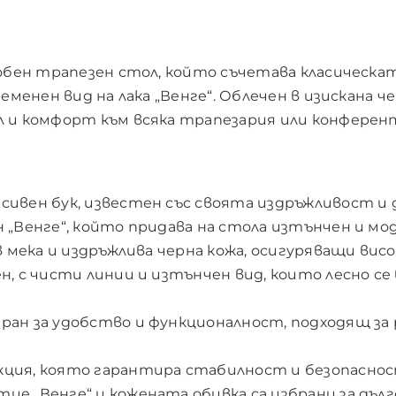
добен трапезен стол, който съчетава класическа
ременен вид на лака „Венге“. Облечен в изискана ч
 и комфорт към всяка трапезария или конферент
сивен бук, известен със своята издръжливост и
 „Венге“, който придава на стола изтънчен и мод
в мека и издръжлива черна кожа, осигуряващи висо
н, с чисти линии и изтънчен вид, които лесно се
ран за удобство и функционалност, подходящ за
ция, която гарантира стабилност и безопаснос
е „Венге“ и кожената обивка са избрани за дъл