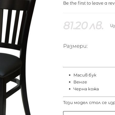
Be the first to leave a re
81.20
лв.
Из
Размери:
Масив бук
Венге
Черна кожа
Този модел стол се из