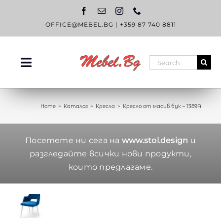
Skip
to
content
OFFICE@MEBEL.BG
|
+359 87 740 8811
Search
Toggle
for:
Navigation
НАЧАЛО
Home
Каталог
Кресла
Кресло от масив бук – 1389А
КАТАЛОГ
OUTLET
Посетете ни сега на
www.stol.design
и
разгледайте всички нови продукти,
ЗА НАС
които предлагаме.
БЛОГ
КОНТАКТИ