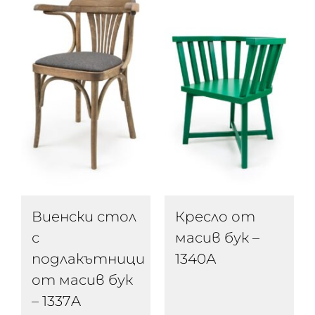
Виенски стол
Кресло от
с
масив бук –
подлакътници
1340А
от масив бук
– 1337A