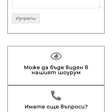
Изпрати
Може да бъде видян в
нашият шоурум
Имате още въпроси?