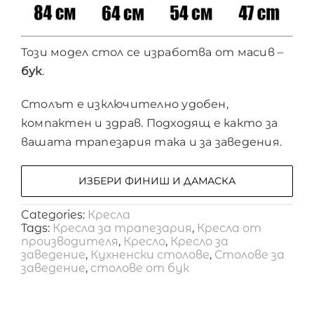
Този модел стол се изработва от масив –
бук
.
Столът е изключително удобен,
компактен и здрав. Подходящ е както за
вашата трапезария така и за заведения.
ИЗБЕРИ ФИНИШ И ДАМАСКА
Categories:
Кресла
Tags:
Кресла за трапезария
,
Кресла от
производителя
,
Кресло
,
Кресло за
заведение
,
Кухненски столове
,
Столове за
заведение
,
столове от бук