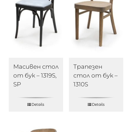
Масивен стол
Трапезен
от бук – 1319S,
стол от бук –
SP
1310S
Details
Details