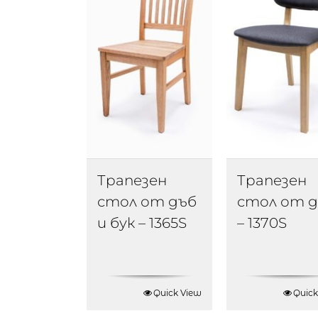
Трапезен
Трапезен
стол от дъб
стол от 
и бук – 1365S
– 1370S
Quick View
Quick