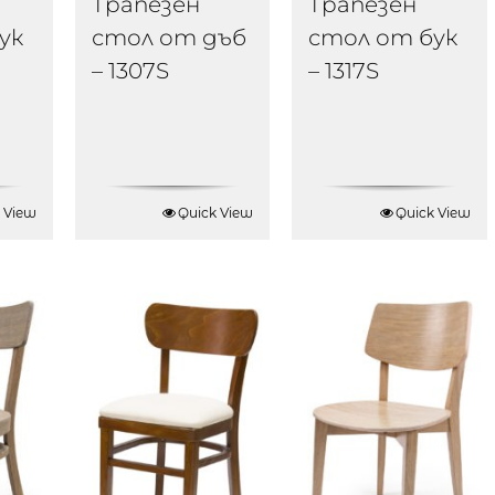
Трапезен
Трапезен
ук
стол от дъб
стол от бук
– 1307S
– 1317S
 View
Quick View
Quick View