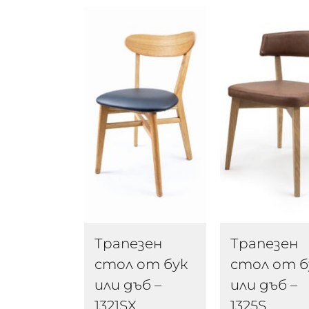
Трапезен
Трапезен
стол от бук
стол от б
или дъб –
или дъб –
1321SX
1325S