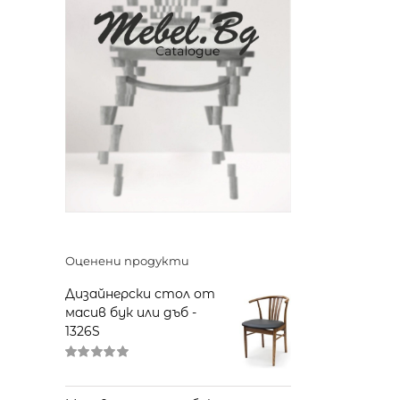
Оценени продукти
Дизайнерски стол от
масив бук или дъб -
1326S
Оценено
на
5.00
от 5