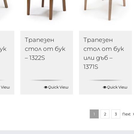
Трапезен
Трапезен
ук
стол от бук
стол от бук
– 1322S
или дъб –
1371S
 View
Quick View
Quick View
1
2
3
Next