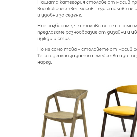
Нашата категория столове от масив пре
висококачествен масив. Тези столове не 
и удобни за седене.
Ние разбираме, че столовете не са само 
предлагаме разнообразие от дизайни и ц
нужди и стил.
Но не само това – столовете от масив са
Те са идеални за заети семейства и за 
наред.