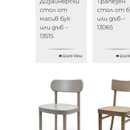
Дизайнерски
Трапезен
стол от
стол от б
масив бук
или дъб –
или дъб –
1306S
1351S
Quick View
Quick