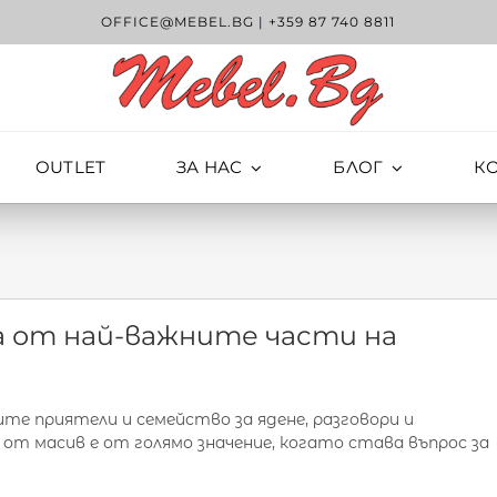
OFFICE@MEBEL.BG
|
+359 87 740 8811
OUTLET
ЗА НАС
БЛОГ
К
а от най-важните части на
те приятели и семейство за ядене, разговори и
от масив е от голямо значение, когато става въпрос за