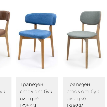
Трапезен
Трапезен
ук
стол от бук
стол от бук
или дъб –
или дъб –
1325SN
1306SP