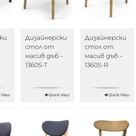
ки
Дизайнерски
Дизайнерски
стол от
стол от
масив дъб –
масив дъб –
1360S-T
1360S-R
 View
Quick View
Quick View