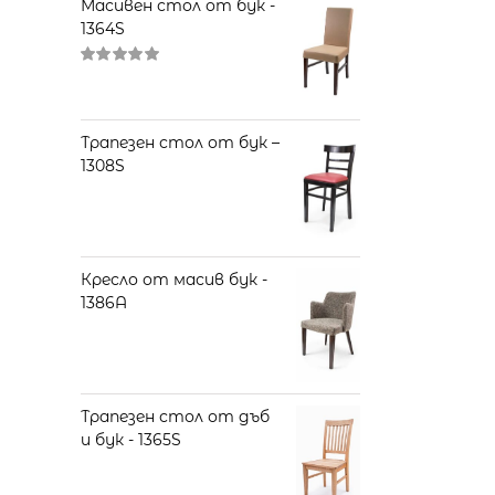
Масивен стол от бук -
1364S
Оценено
на
5.00
от 5
Трапезен стол от бук –
1308S
Кресло от масив бук -
1386A
Трапезен стол от дъб
и бук - 1365S