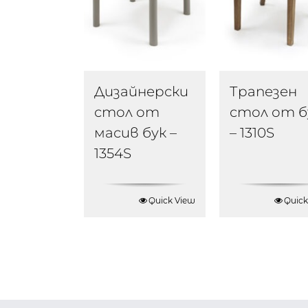
Дизайнерски
Трапезен
стол от
стол от б
масив бук –
– 1310S
1354S
Quick View
Quick