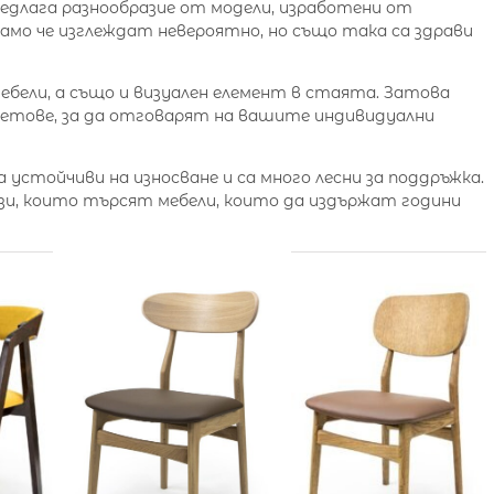
длага разнообразие от модели, изработени от
само че изглеждат невероятно, но също така са здрави
мебели, а също и визуален елемент в стаята. Затова
ветове, за да отговарят на вашите индивидуални
 устойчиви на износване и са много лесни за поддръжка.
тези, които търсят мебели, които да издържат години