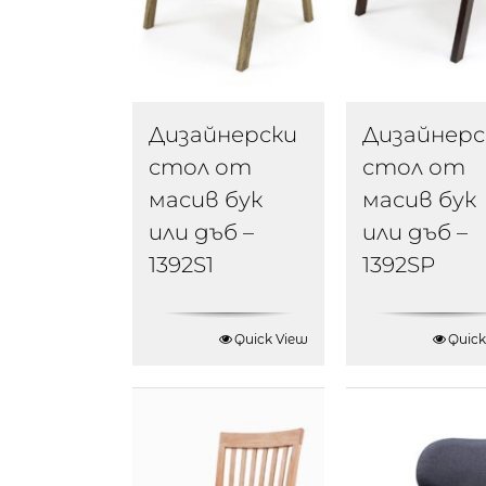
Дизайнерски
Дизайнерс
стол от
стол от
масив бук
масив бук
или дъб –
или дъб –
1392S1
1392SP
Quick View
Quick