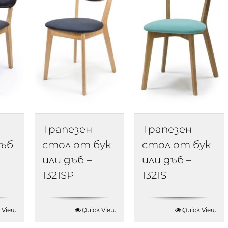
Трапезен
Трапезен
дъб
стол от бук
стол от бук
или дъб –
или дъб –
1321SP
1321S
 View
Quick View
Quick View