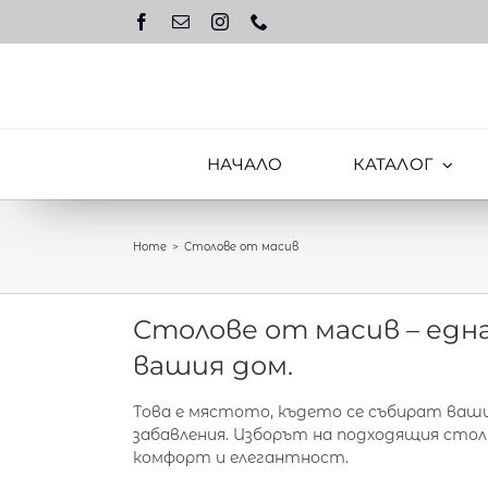
Skip
to
content
НАЧАЛО
КАТАЛОГ
Home
Столове от масив
Столове от масив – едн
вашия дом.
Това е мястото, където се събират ваши
забавления. Изборът на подходящия стол 
комфорт и елегантност.