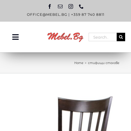
Skip
to
content
OFFICE@MEBEL.BG
|
+359 87 740 8811
Search
Toggle
for:
Navigation
НАЧАЛО
Home
стифищи столове
КАТАЛОГ
OUTLET
ЗА НАС
БЛОГ
КОНТАКТИ