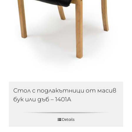
Стол с подлакътници от масив
бук или дъб – 1401А
Details