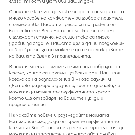
елегантност и уют във вашия дом.
С нашите кресла ще можете да се насладите на
много часове на комфортен разговор с приятели
и семейство. Нашите кресла са направени от
висококачествени материали, които не само
изглеждат стилно, но също така са много
удобни за сядане. Нашата цел е да ви предложим
най-доброто, за да можете да се наслаждавате
на вашето време в трапезарията.
В нашия магазин имаме голямо разнообразие от
кресла, които са идеални за всеки дом. Нашите
кресла са на разположение в много различни
цветове, размери и дизайни, което означава, че
можете да намерите перфектното кресло,
което ще отговаря на вашите нужди и
предпочитания.
Не чакайте повече и разгледайте нашата
категория сега, за да откриете перфектното
кресло за вас. С нашите кресла за трапезария ще
можете да създадете уютната обстановка,