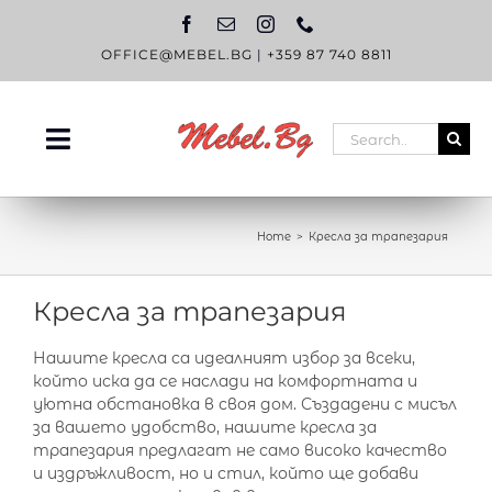
Skip
to
content
OFFICE@MEBEL.BG
|
+359 87 740 8811
Search
Toggle
for:
Navigation
НАЧАЛО
Home
Кресла за трапезария
КАТАЛОГ
Кресла за трапезария
OUTLET
ЗА НАС
Нашите кресла са идеалният избор за всеки,
който иска да се наслади на комфортната и
БЛОГ
уютна обстановка в своя дом. Създадени с мисъл
за вашето удобство, нашите кресла за
КОНТАКТИ
трапезария предлагат не само високо качество
и издръжливост, но и стил, който ще добави